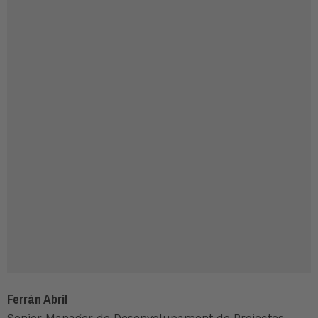
Ferrán Abril
Senior Manager de Desenvolupament de Projectes