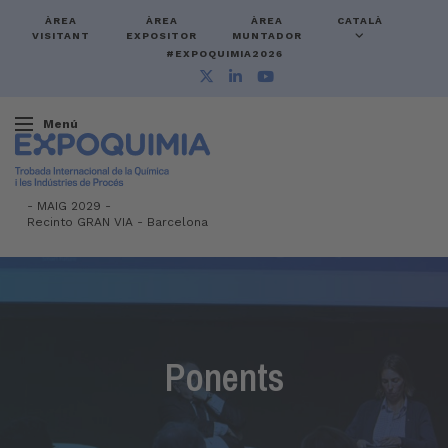
ÀREA
ÀREA
ÀREA
CATALÀ
VISITANT
EXPOSITOR
MUNTADOR
#EXPOQUIMIA2026
Menú
-
MAIG 2029 -
Recinto GRAN VIA
-
Barcelona
Ponents