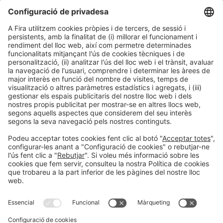
Fiscalitat (cum laude), per la KU Leuven.
La seva visió es basa a oferir oportunitats justes perquè
totes les persones puguin desenvolupar-se. Defensa un país
ambiciós, capaç d’aspirar a ser el millor sense deixar ningú
enrere, amb una economia a escala humana compromesa
amb el planeta. Creu en la inversió en innovació i
infraestructures i en la construcció d’entorns segurs i
agradables on viure.
Informació general
Avís legal
Política de privacitat
Política de cookies