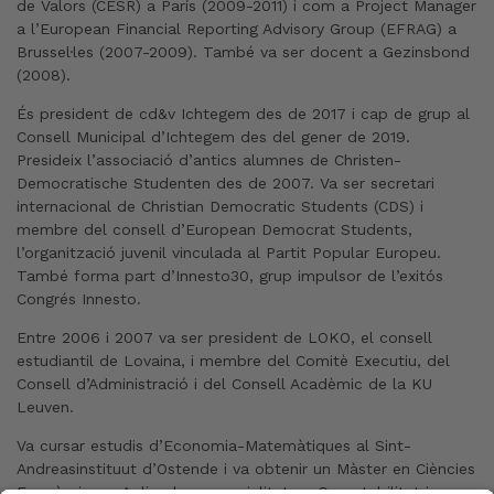
de Valors (CESR) a París (2009-2011) i com a Project Manager
a l’European Financial Reporting Advisory Group (EFRAG) a
Brussel·les (2007-2009). També va ser docent a Gezinsbond
(2008).
És president de cd&v Ichtegem des de 2017 i cap de grup al
Consell Municipal d’Ichtegem des del gener de 2019.
Presideix l’associació d’antics alumnes de Christen-
Democratische Studenten des de 2007. Va ser secretari
internacional de Christian Democratic Students (CDS) i
membre del consell d’European Democrat Students,
l’organització juvenil vinculada al Partit Popular Europeu.
També forma part d’Innesto30, grup impulsor de l’exitós
Congrés Innesto.
Entre 2006 i 2007 va ser president de LOKO, el consell
estudiantil de Lovaina, i membre del Comitè Executiu, del
Consell d’Administració i del Consell Acadèmic de la KU
Leuven.
Va cursar estudis d’Economia-Matemàtiques al Sint-
Andreasinstituut d’Ostende i va obtenir un Màster en Ciències
Econòmiques Aplicades, especialitat en Comptabilitat i