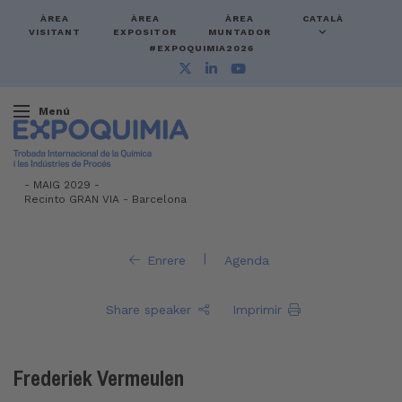
ÀREA
ÀREA
ÀREA
CATALÀ
VISITANT
EXPOSITOR
MUNTADOR
#EXPOQUIMIA2026
Menú
-
MAIG 2029 -
Recinto GRAN VIA
-
Barcelona
|
Enrere
Agenda
Share speaker
Imprimir
Frederiek Vermeulen