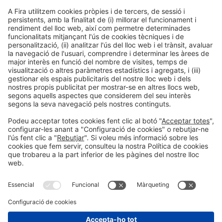
09:30h - 13:00h
CC1. ROOM 1.1
Dv 5
Accés públic
LLegir més
Informació general
Avís legal
Política de privacitat
Política de cookies
#EXPOQUIMIA2026