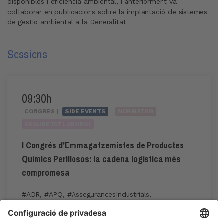
disponibles i eficiència ambiental, i anteriorment va
col·laborar en publicacions sobre la implantació de sistemes
de gestió ambiental a la Generalitat.
Sessions
09:30h
CONGRÉS |
SIDE EVENTS
NORMATIVA
SEGURETAT LABORAL
I Congrés d’Emmagatzemistes de Productes
Químics Perillosos: la cadena logística més
compromesa
#ADR
,
#APQ
,
#AssegurancesIndustrials
,
#GestióDeRiscos
,
#riscquímic
,
#sostenibilitat