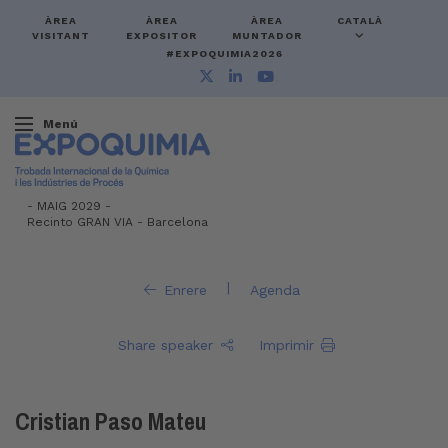
ÀREA
ÀREA
ÀREA
CATALÀ
VISITANT
EXPOSITOR
MUNTADOR
#EXPOQUIMIA2026
Menú
-
MAIG 2029 -
Recinto GRAN VIA
-
Barcelona
|
Enrere
Agenda
Share speaker
Imprimir
Cristian Paso Mateu