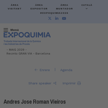
ÀREA
ÀREA
ÀREA
CATALÀ
VISITANT
EXPOSITOR
MUNTADOR
#EXPOQUIMIA2026
Menú
-
MAIG 2029 -
Recinto GRAN VIA
-
Barcelona
|
Enrere
Agenda
Share speaker
Imprimir
Andres Jose Roman Vieiros