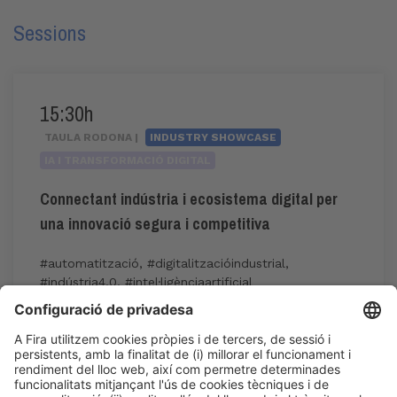
Sessions
15:30h
TAULA RODONA |
INDUSTRY SHOWCASE
IA I TRANSFORMACIÓ DIGITAL
Connectant indústria i ecosistema digital per
una innovació segura i competitiva
#automatització
,
#digitalitzacióindustrial
,
#indústria4.0
,
#intel·ligènciaartificial
15:30h - 17:00h
Industry Showcase
Dj 4
Inscripció a l'activitat durant l'acreditació a
Expoquimia