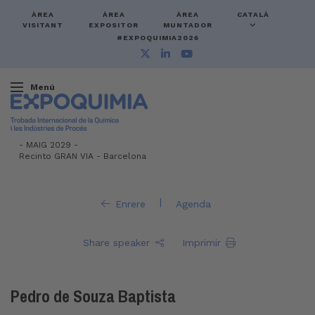
ÀREA
ÀREA
ÀREA
CATALÀ
VISITANT
EXPOSITOR
MUNTADOR
#EXPOQUIMIA2026
Menú
-
MAIG 2029 -
Recinto GRAN VIA
-
Barcelona
|
Enrere
Agenda
Share speaker
Imprimir
Pedro de Souza Baptista