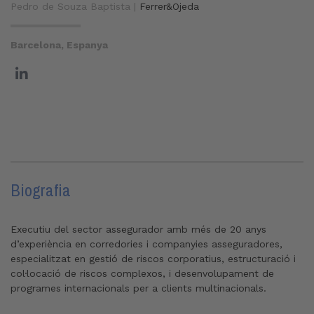
Pedro de Souza Baptista |
Ferrer&Ojeda
Barcelona, Espanya
Biografia
Executiu del sector assegurador amb més de 20 anys
d’experiència en corredories i companyies asseguradores,
especialitzat en gestió de riscos corporatius, estructuració i
col·locació de riscos complexos, i desenvolupament de
programes internacionals per a clients multinacionals.