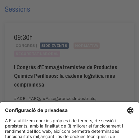
Sessions
09:30h
CONGRÉS |
SIDE EVENTS
NORMATIVA
SEGURETAT LABORAL
I Congrés d’Emmagatzemistes de Productes
Químics Perillosos: la cadena logística més
compromesa
#ADR
,
#APQ
,
#AssegurancesIndustrials
,
#GestióDeRiscos
,
#riscquímic
,
#sostenibilitat
09:30h - 13:00h
CC1. ROOM 1.1
Dv 5
Accés públic