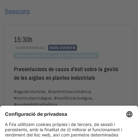
Sessions
15:30h
CONFERÈNCIA |
SIDE EVENTS
AIGUA INDUSTRIAL I GESTIÓ SOSTENIBLE
Presentacions de casos d’èxit sobre la gestió
de les aigües en plantes industrials
#aguaindustrial
,
#optimitzaciohidrica
,
#recirculacioaigua
,
#reutilitzacioaigua
,
#sostenibilitathidrica
15:30h - 17:30h
Industry Showcase
Dc 3
Inscripció a l'activitat durant l'acreditació a
Expoquimia