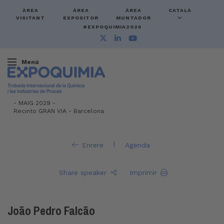
ÀREA
ÀREA
ÀREA
CATALÀ
VISITANT
EXPOSITOR
MUNTADOR
#EXPOQUIMIA2026
Menú
-
MAIG 2029 -
Recinto GRAN VIA
-
Barcelona
|
Enrere
Agenda
Share speaker
Imprimir
João Pedro Falcão