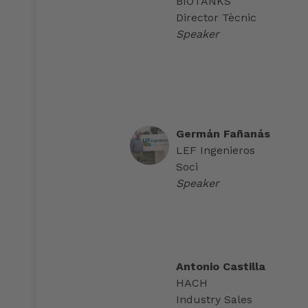
BIOTANKS
Director Tècnic
Speaker
Germán Fañanás
LEF Ingenieros
Soci
Speaker
Antonio Castilla
HACH
Industry Sales