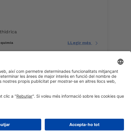
thidrica
LLegir més
poquimia
#EXPOQUIMIA2026
a les xarxes socials