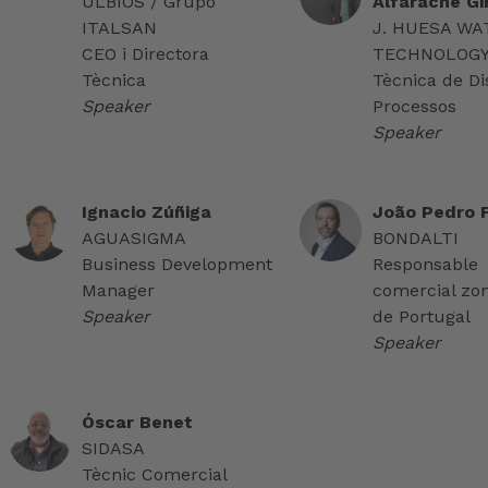
ULBIOS / Grupo
Alfarache Gi
ITALSAN
J. HUESA WA
CEO i Directora
TECHNOLOG
Tècnica
Tècnica de Di
Speaker
Processos
Speaker
Ignacio Zúñiga
João Pedro 
AGUASIGMA
BONDALTI
Business Development
Responsable
Manager
comercial zo
Speaker
de Portugal
Speaker
Óscar Benet
SIDASA
Tècnic Comercial