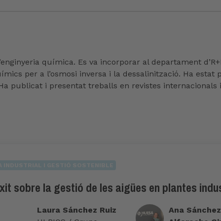
 d’enginyeria química. Es va incorporar al departament d’R
ímics per a l’osmosi inversa i la dessalinització. Ha estat 
 Ha publicat i presentat treballs en revistes internacionals
A INDUSTRIAL I GESTIÓ SOSTENIBLE
it sobre la gestió de les aigües en plantes indus
Laura Sánchez Ruiz
Ana Sánchez