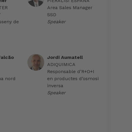
ner
PIERALISI ESPAÑA
TER
Area Sales Manager
Y
SSD
sseny de
Speaker
Falcão
Jordi Aumatell
ADIQUIMICA
Responsable d’R+D+I
na nord
en productes d’osmosi
inversa
Speaker