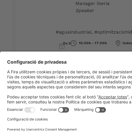
Manager Iberia
Speaker
#aguaindustrial
,
#optimitzaciohid
15:30h - 17:30h
Indu
Dc 3
Informació general
Avís legal
Política de privacitat
Política de co