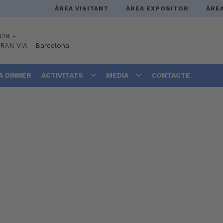
ÀREA VISITANT
ÀREA EXPOSITOR
ÀRE
029 -
GRAN VIA
-
Barcelona
A DINNER
ACTIVITATS
MEDIA
CONTACTE