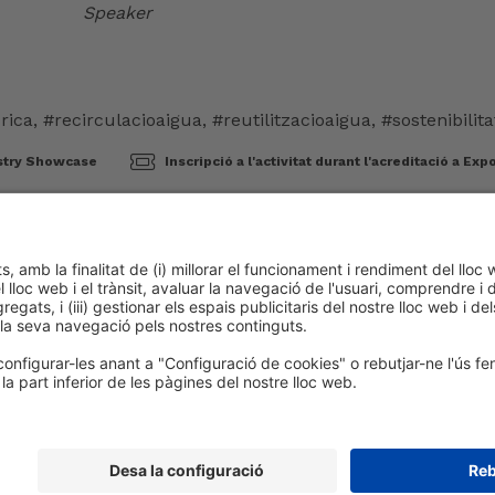
Speaker
rica
,
#recirculacioaigua
,
#reutilitzacioaigua
,
#sostenibilita
stry Showcase
Inscripció a l'activitat durant l'acreditació a Ex
okies