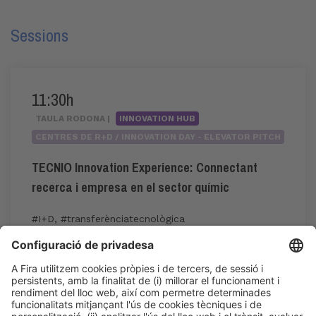
Sessions
11:30h
TAULA RODONA |
INNOVATION HUB
CENTRES DE R+D / INNOVATION DAY - ELEVATOR PITCH
TECNIO Innovation Experience: Connectant
recerca i empresa en el sector químic
#I+D
,
#transferènciatecnològica
11:30h - 11:55h
Dj 4
Innovation Hub Area - Stand Acció
Accés públic