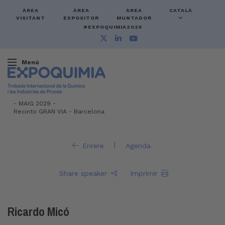
ÀREA
ÀREA
ÀREA
CATALÀ
VISITANT
EXPOSITOR
MUNTADOR
#EXPOQUIMIA2026
Menú
-
MAIG 2029 -
Recinto GRAN VIA
-
Barcelona
|
Enrere
Agenda
Share speaker
Imprimir
Ricardo Micó