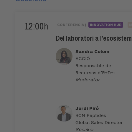
12:00h
CONFERÈNCIA |
INNOVATION HUB
M
Del laboratori a l’ecosistem
Sandra Colom
ACCIÓ
Responsable de
Recursos d’R+D+i
Moderator
Jordi Piró
BCN Peptides
Global Sales Director
Speaker