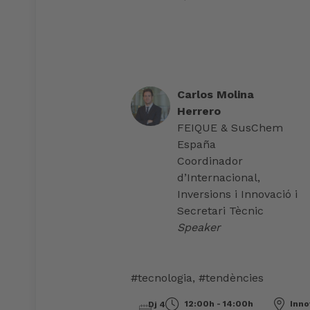
Carlos Molina
Herrero
FEIQUE & SusChem
España
Coordinador
d’Internacional,
Inversions i Innovació i
Secretari Tècnic
Speaker
#tecnologia
,
#tendències
12:00h - 14:00h
Inno
Dj 4