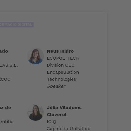
FORMACIÓ DIGITAL
ado
Neus Isidro
ECOPOL TECH
AB S.L.
Division CEO
Encapsulation
 (COO
Technologies
Speaker
nz de
Júlia Viladoms
Claverol
ntific
ICIQ
Cap de la Unitat de