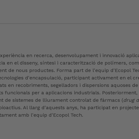
xperiència en recerca, desenvolupament i innovació aplica
en el disseny, síntesi i caracterització de polímers, co
ament de nous productes. Forma part de l'equip d'Ecopol T
 tecnologies d'encapsulació, participant activament en el c
trats en recobriments, segelladors i dispersions aquoses d
ts funcionals per a aplicacions industrials. Posteriorment,
t de sistemes de lliurament controlat de fàrmacs (
drug d
ioactius. Al llarg d'aquests anys, ha participat en projecte
ntament amb l'equip d'Ecopol Tech.