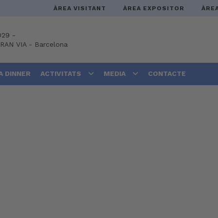
ÀREA VISITANT
ÀREA EXPOSITOR
ÀRE
029 -
GRAN VIA
-
Barcelona
A DINNER
ACTIVITATS
MEDIA
CONTACTE