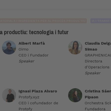
ATERIALS I INGREDIENTS PER AL PROCÉS PRODUCTIU
IA I TRANS
a productiu: tecnologia i futur
Albert Marfà
Claudia Delg
Oimo
Simao
CEO i Fundador
GRAPHENICAL
Speaker
Directora
d'Operacions
Speaker
Ignasi Plaza Alvaro
Cristina Sáe
Protofy.xyz
Pipaon
CEO i cofundador de
Orchestra Scie
Protofy
Fundadora