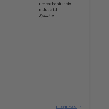
Descarbonització
Industrial
Speaker
LLegir més