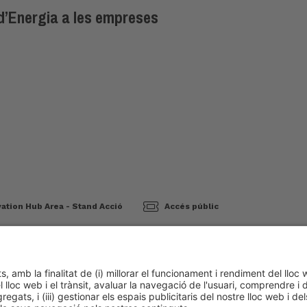
 d’Energia a les empreses
ation Hub Area - Stand Acció
Accés públic