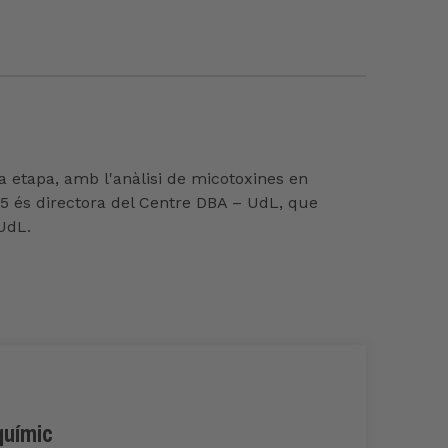
a etapa, amb l'anàlisi de micotoxines en
005 és directora del Centre DBA – UdL, que
 UdL.
químic