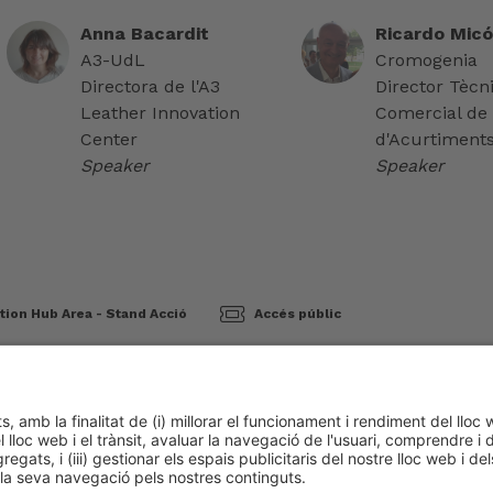
Anna Bacardit
Ricardo Micó
A3-UdL
Cromogenia
Directora de l'A3
Director Tècni
Leather Innovation
Comercial de l
Center
d'Acurtiment
Speaker
Speaker
tion Hub Area - Stand Acció
Accés públic