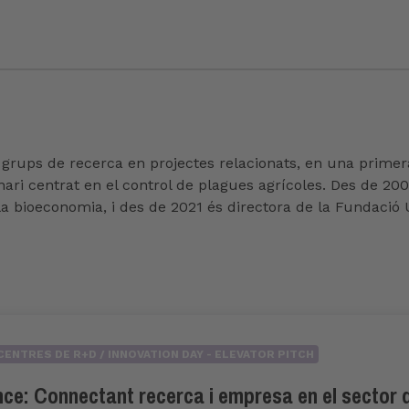
s grups de recerca en projectes relacionats, en una primer
nari centrat en el control de plagues agrícoles. Des de 2
la bioeconomia, i des de 2021 és directora de la Fundació
CENTRES DE R+D / INNOVATION DAY - ELEVATOR PITCH
ce: Connectant recerca i empresa en el sector 