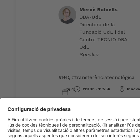
Mercè Balcells
DBA-UdL
Directora de la
Fundació UdL i del
Centre TECNIO DBA-
UdL
Speaker
#I+D
,
#transferènciatecnològica
11:30h - 11:55h
Innova
Dj 4