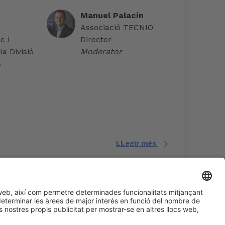
Manuel Palacín
Associació TECNIO
c i
Director
a Divisió
Moderator
s
LLegir més
#EXPOQUIMIA2026