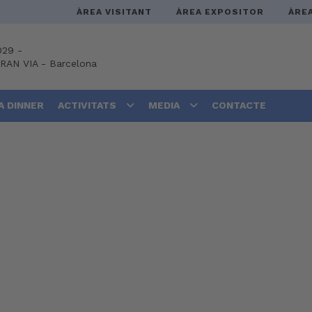
ÀREA VISITANT
ÀREA EXPOSITOR
ÀRE
029 -
GRAN VIA
-
Barcelona
A DINNER
ACTIVITATS
MEDIA
CONTACTE