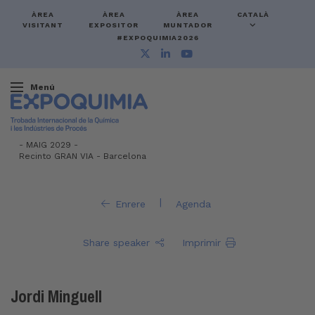
ÀREA
ÀREA
ÀREA
CATALÀ
VISITANT
EXPOSITOR
MUNTADOR
#EXPOQUIMIA2026
Menú
-
MAIG 2029 -
Recinto GRAN VIA
-
Barcelona
|
Enrere
Agenda
Share speaker
Imprimir
Jordi Minguell