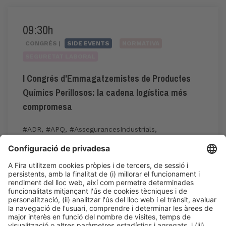
09:30h
CONGRÉS |
SIDE EVENTS
NORMATIVA
SEGURETAT LABORAL
I Congrés d’Emmagatzemistes de Productes
Químics Perillosos: la cadena logística més
compromesa
#ADR
,
#APQ
,
#AssegurancesIndustrials
,
#GestióDeRiscos
,
#riscquímic
,
#sostenibilitat
09:30h - 13:00h
CC1. ROOM 1.1
Dv 5
Accés públic
LLegir més