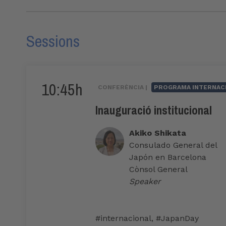
Sessions
10:45h
CONFERÈNCIA |
PROGRAMA INTERNAC
Inauguració institucional
Akiko Shikata
Consulado General del
Japón en Barcelona
Cònsol General
Speaker
#internacional
,
#JapanDay