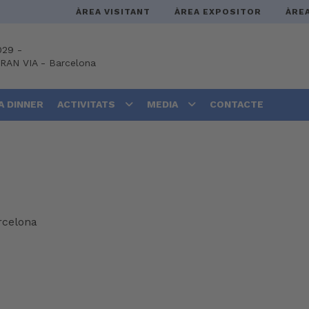
ÀREA VISITANT
ÀREA EXPOSITOR
ÀRE
029 -
GRAN VIA
-
Barcelona
A DINNER
ACTIVITATS
MEDIA
CONTACTE
rcelona