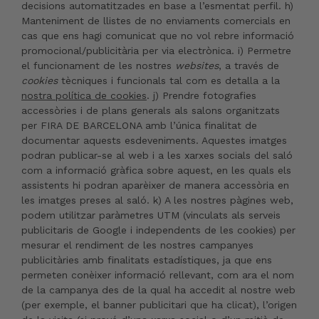
decisions automatitzades en base a l’esmentat perfil. h)
Manteniment de llistes de no enviaments comercials en
cas que ens hagi comunicat que no vol rebre informació
promocional/publicitària per via electrònica. i) Permetre
el funcionament de les nostres
websites
, a través de
cookies
tècniques i funcionals tal com es detalla a la
nostra política de cookies
. j) Prendre fotografies
accessòries i de plans generals als salons organitzats
per FIRA DE BARCELONA amb l’única finalitat de
documentar aquests esdeveniments. Aquestes imatges
podran publicar-se al web i a les xarxes socials del saló
com a informació gràfica sobre aquest, en les quals els
assistents hi podran aparèixer de manera accessòria en
les imatges preses al saló. k) A les nostres pàgines web,
podem utilitzar paràmetres UTM (vinculats als serveis
publicitaris de Google i independents de les cookies) per
mesurar el rendiment de les nostres campanyes
publicitàries amb finalitats estadístiques, ja que ens
permeten conèixer informació rellevant, com ara el nom
de la campanya des de la qual ha accedit al nostre web
(per exemple, el banner publicitari que ha clicat), l’origen