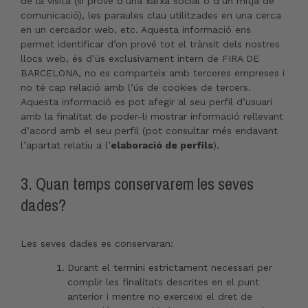
de la visita (si prové d’una xarxa social o d’un mitjà de
comunicació), les paraules clau utilitzades en una cerca
en un cercador web, etc. Aquesta informació ens
permet identificar d’on prové tot el trànsit dels nostres
llocs web, és d’ús exclusivament intern de FIRA DE
BARCELONA, no es comparteix amb terceres empreses i
no té cap relació amb l’ús de cookies de tercers.
Aquesta informació es pot afegir al seu perfil d’usuari
amb la finalitat de poder-li mostrar informació rellevant
d’acord amb el seu perfil (pot consultar més endavant
l’apartat relatiu a l’
elaboració de perfils
).
3. Quan temps conservarem les seves
dades?
Les seves dades es conservaran:
Durant el termini estrictament necessari per
complir les finalitats descrites en el punt
anterior i mentre no exerceixi el dret de