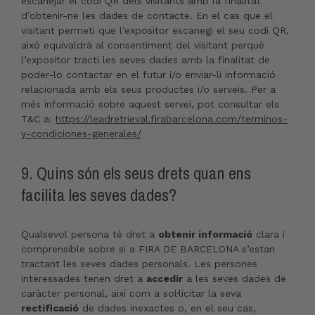
escanejar el codi QR dels visitants amb la finalitat
d’obtenir-ne les dades de contacte. En el cas que el
visitant permeti que l’expositor escanegi el seu codi QR,
això equivaldrà al consentiment del visitant perquè
l’expositor tracti les seves dades amb la finalitat de
poder-lo contactar en el futur i/o enviar-li informació
relacionada amb els seus productes i/o serveis. Per a
més informació sobre aquest servei, pot consultar els
T&C a:
https://leadretrieval.firabarcelona.com/terminos-
y-condiciones-generales/
9. Quins són els seus drets quan ens
facilita les seves dades?
Qualsevol persona té dret a
obtenir informació
clara i
comprensible sobre si a FIRA DE BARCELONA s’estan
tractant les seves dades personals. Les persones
interessades tenen dret a
accedir
a les seves dades de
caràcter personal, així com a sol·licitar la seva
rectificació
de dades inexactes o, en el seu cas,