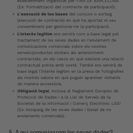
esdeveniment organitzat per FIRA DE BARCELONA
(Ex: Formalització del contracte de participació).
L'execució de les bases
del concurs o sorteig
(execució de contracte) en què ha aportat el seu
consentiment per gestionar-ne la participació.
L’interès legítim
ens servirà com a base legal pel
tractament de les seves dades en l’enviament de
comunicacions comercials sobre els nostres
serveis/productes similars als anteriorment
contractats, en els casos en què existeixi una relació
contractual prèvia amb vostè. També ens servirà de
base legal l’interès legítim en la presa de fotografies
als nostres salons en què puguin aparèixer visitants
de manera accessòria.
Obligació legal
, inclosa al Reglament Europeo de
Protecció de Dades i a la Llei de Serveis de la
Societat de la Informació i Comerç Electrònic LSSI
(Ex: bloqueig de les seves dades i llistat de no
enviaments comercials).
5. A qui comunicarem les seves dades?