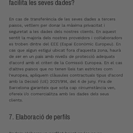
facilita les seves dades?
En cas de transferència de les seves dades a tercers
països, vetllem per donar la màxima privacitat i
seguretat a les dades dels nostres clients. En aquest
sentit la majoria dels nostres proveïdors i col·laboradors
es troben dintre del EEE (Espai Econòmic Europeu). En
cas que algun estigui ubicat fora d'aquesta zona, haurà
de ser en un país amb nivells de protecció adequats
d'acord amb el criteri de la Comissió Europea. En el cas
d'altres països que no tenen lleis tan estrictes com
l'europea, apliquem clàusules contractuals tipus d'acord
amb la Decisió (UE) 2021/914, del 4 de juny. Fira de
Barcelona garanteix que sota cap circumstància ven,
ofereix i/o comercialitza amb les dades dels seus
clients.
7. Elaboració de perfils