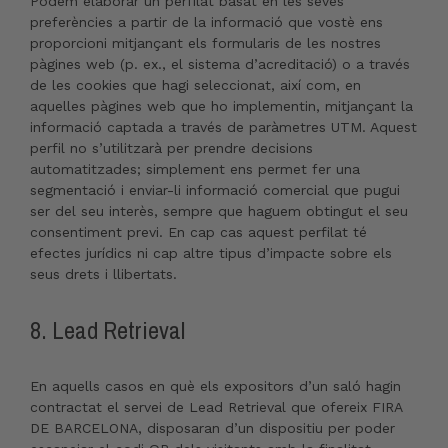
Podem elaborar un perfilat basat en les seves
preferències a partir de la informació que vostè ens
proporcioni mitjançant els formularis de les nostres
pàgines web (p. ex., el sistema d’acreditació) o a través
de les cookies que hagi seleccionat, així com, en
aquelles pàgines web que ho implementin, mitjançant la
informació captada a través de paràmetres UTM. Aquest
perfil no s’utilitzarà per prendre decisions
automatitzades; simplement ens permet fer una
segmentació i enviar-li informació comercial que pugui
ser del seu interès, sempre que haguem obtingut el seu
consentiment previ. En cap cas aquest perfilat té
efectes jurídics ni cap altre tipus d’impacte sobre els
seus drets i llibertats.
8. Lead Retrieval
En aquells casos en què els expositors d’un saló hagin
contractat el servei de Lead Retrieval que ofereix FIRA
DE BARCELONA, disposaran d’un dispositiu per poder