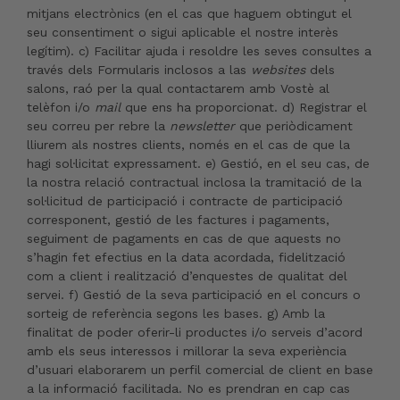
mitjans electrònics (en el cas que haguem obtingut el
seu consentiment o sigui aplicable el nostre interès
legítim). c) Facilitar ajuda i resoldre les seves consultes a
través dels Formularis inclosos a las
websites
dels
salons, raó per la qual contactarem amb Vostè al
telèfon i/o
mail
que ens ha proporcionat. d) Registrar el
seu correu per rebre la
newsletter
que periòdicament
lliurem als nostres clients, només en el cas de que la
hagi sol·licitat expressament. e) Gestió, en el seu cas, de
la nostra relació contractual inclosa la tramitació de la
sol·licitud de participació i contracte de participació
corresponent, gestió de les factures i pagaments,
seguiment de pagaments en cas de que aquests no
s’hagin fet efectius en la data acordada, fidelització
com a client i realització d’enquestes de qualitat del
servei. f) Gestió de la seva participació en el concurs o
sorteig de referència segons les bases. g) Amb la
finalitat de poder oferir-li productes i/o serveis d’acord
amb els seus interessos i millorar la seva experiència
d’usuari elaborarem un perfil comercial de client en base
a la informació facilitada. No es prendran en cap cas