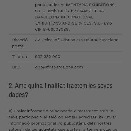
participades ALIMENTARIA EXHIBITIONS,
S.L.U. amb CIF B-62704457 i FIRA
BARCELONA INTERNATIONAL
EXHIBITIONS AND SERVICES, S.L. amb
CIF B-66507088.
Direcció
Av. Reina Mª Cristina s/n 08004 Barcelona
postal
Telèfon
932 332 000
DPO
dpo@firabarcelona.com
2. Amb quina finalitat tractem les seves
dades?
a) Enviar informació relacionada directament amb la
seva participació al saló on estigui acreditat. b) Enviar
informació promocional i/o publicitària dels nostres
salons i de les activitats que portem a terme inclús per