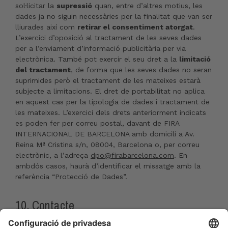
sol·licitar la
supressió
quan, entre d’altres motius, les
dades ja no siguin necessàries per la finalitat que van ser
lliurades així com
retirar el consentiment atorgat
.
L’exercici d’oposició al tractament de les seves dades
per a l’enviament d’informació publicitària per via
electrònica. També pot exercir el seu dret a la
limitació
del tractament
, de forma que les seves dades no seran
suprimides però el tractament de les mateixes estarà
subjecte a limitacions. El dret de portabilitat no aplica
en aquest cas per la tipologia de dades i tractament de
les mateixes. L’exercici dels drets anteriorment indicats
es poden fer per correu postal, davant de FIRA
INTERNACIONAL DE BARCELONA amb domicili a Av.
Reina Mª Cristina s/n, 08004, Barcelona o, per correu
electrònic, a l’adreça
dpo@firabarcelona.com
. En
ambdós casos, haurà d’identificar el missatge amb la
referència “Protecció de Dades”.
10. Contacte