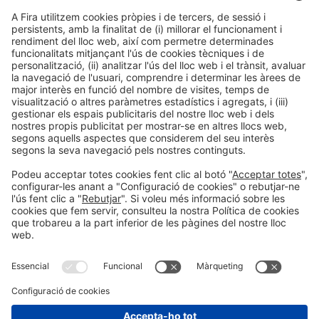
Per a qualsevol consulta sobre el tractament de les
seves dades pot posar-se en contacte amb el nostre
DPO a
dpo@firabarcelona.com
Tanmateix vostè pot
dirigir les seves reclamacions derivades dels tractament
de les seves dades de caràcter personal davant de la
Autoritat Catalana de Protecció de Dades
(
apdcat.gencat.cat
).
Informació general
Avís legal
Política de privacitat
Política de cookies
#EXPOQUIMIA2026