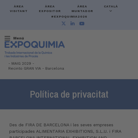
ÀREA
ÀREA
ÀREA
CATALÀ
VISITANT
EXPOSITOR
MUNTADOR
#EXPOQUIMIA2026
Menú
-
MAIG 2029 -
Recinto GRAN VIA
-
Barcelona
Política de privacitat
Des de FIRA DE BARCELONA i les seves empreses
participades ALIMENTARIA EXHIBITIONS, S.L.U. i FIRA
BARCELONA INTERNATIONAL EXHIBITION AND