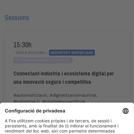
Sessions
15:30h
TAULA RODONA |
INDUSTRY SHOWCASE
IA I TRANSFORMACIÓ DIGITAL
Connectant indústria i ecosistema digital per
una innovació segura i competitiva
#automatització
,
#digitalitzacióindustrial
,
#indústria4.0
,
#intel·ligènciaartificial
15:30h - 17:00h
Industry Showcase
Dj 4
Inscripció a l'activitat durant l'acreditació a
Expoquimia