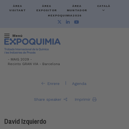
ÀREA
ÀREA
ÀREA
CATALÀ
VISITANT
EXPOSITOR
MUNTADOR
#EXPOQUIMIA2026
Menú
-
MAIG 2029 -
Recinto GRAN VIA
-
Barcelona
|
Enrere
Agenda
Share speaker
Imprimir
David Izquierdo