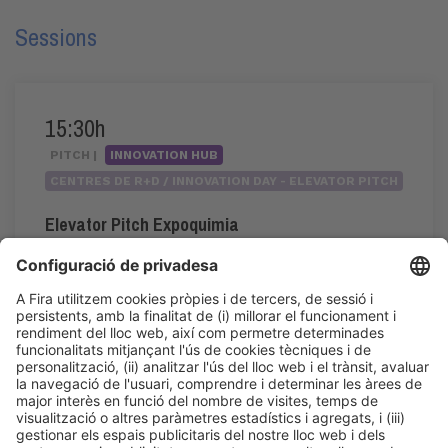
Sessions
15:30h
PITCH |
INNOVATION HUB
CENTRES DE R+D / INNOVATION DAY - ELEVATOR PITCH
Elevator Pitch Expoquimia
15:30h - 17:20h
Dc 3
Innovation Hub Area - Stand Acció
Accés públic
LLegir més