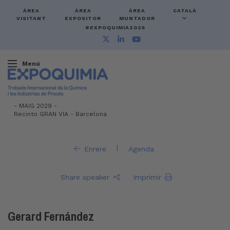
ÀREA
ÀREA
ÀREA
CATALÀ
VISITANT
EXPOSITOR
MUNTADOR
#EXPOQUIMIA2026
Menú
-
MAIG 2029 -
Recinto GRAN VIA
-
Barcelona
|
Enrere
Agenda
Share speaker
Imprimir
Gerard Fernández