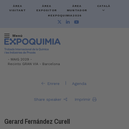
ÀREA
ÀREA
ÀREA
CATALÀ
VISITANT
EXPOSITOR
MUNTADOR
#EXPOQUIMIA2026
Menú
-
MAIG 2029 -
Recinto GRAN VIA
-
Barcelona
|
Enrere
Agenda
Share speaker
Imprimir
Gerard Fernández Curell