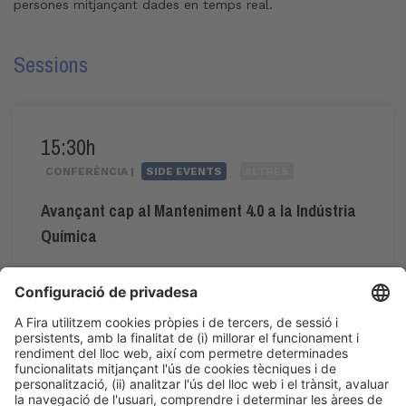
persones mitjançant dades en temps real.
Sessions
15:30h
CONFERÈNCIA |
SIDE EVENTS
ALTRES
Avançant cap al Manteniment 4.0 a la Indústria
Química
#manteniment4.0
15:30h - 18:15h
Dt 2
Àrea de Premsa: Auditori
Accés públic