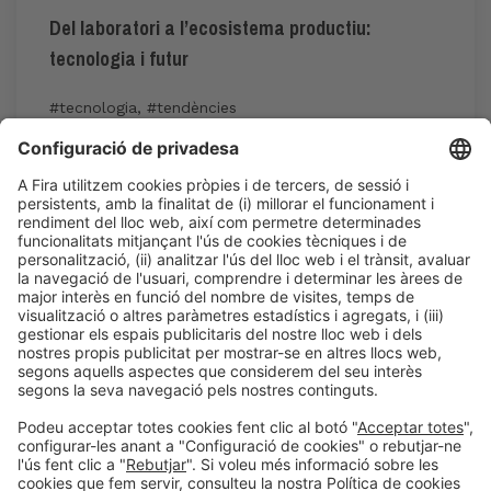
Del laboratori a l’ecosistema productiu:
tecnologia i futur
#tecnologia
,
#tendències
12:00h - 14:00h
Dj 4
Innovation Hub Area - Stand Acció
Accés públic
LLegir més