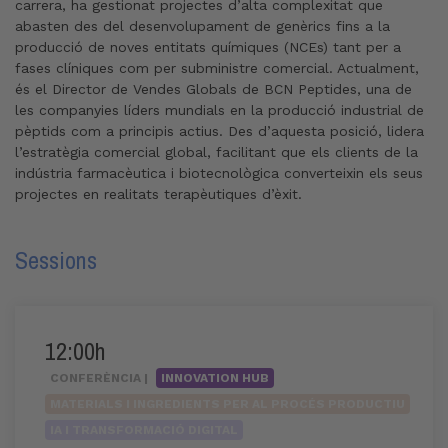
carrera, ha gestionat projectes d’alta complexitat que
abasten des del desenvolupament de genèrics fins a la
producció de noves entitats químiques (NCEs) tant per a
fases clíniques com per subministre comercial. Actualment,
és el Director de Vendes Globals de BCN Peptides, una de
les companyies líders mundials en la producció industrial de
pèptids com a principis actius. Des d’aquesta posició, lidera
l’estratègia comercial global, facilitant que els clients de la
indústria farmacèutica i biotecnològica converteixin els seus
projectes en realitats terapèutiques d’èxit.
Sessions
12:00h
CONFERÈNCIA |
INNOVATION HUB
MATERIALS I INGREDIENTS PER AL PROCÉS PRODUCTIU
IA I TRANSFORMACIÓ DIGITAL