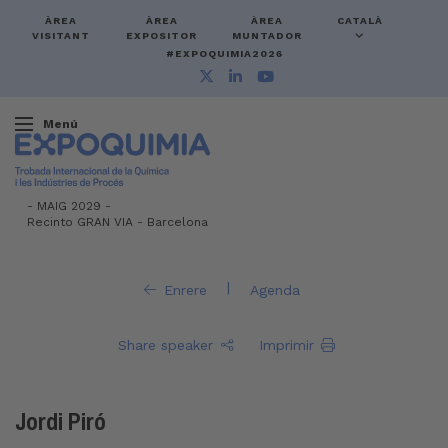
ÀREA
ÀREA
ÀREA
CATALÀ
VISITANT
EXPOSITOR
MUNTADOR
#EXPOQUIMIA2026
Menú
-
MAIG 2029 -
Recinto GRAN VIA
-
Barcelona
|
Enrere
Agenda
Share speaker
Imprimir
Jordi Piró