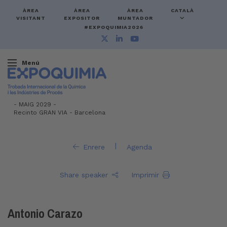
ÀREA
ÀREA
ÀREA
CATALÀ
VISITANT
EXPOSITOR
MUNTADOR
#EXPOQUIMIA2026
Menú
-
MAIG 2029 -
Recinto GRAN VIA
-
Barcelona
|
Enrere
Agenda
Share speaker
Imprimir
Antonio Carazo