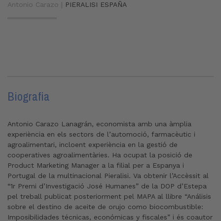
Antonio Carazo |
PIERALISI ESPAÑA
Biografia
Antonio Carazo Lanagrán, economista amb una àmplia
experiència en els sectors de l’automoció, farmacèutic i
agroalimentari, incloent experiència en la gestió de
cooperatives agroalimentàries. Ha ocupat la posició de
Product Marketing Manager a la filial per a Espanya i
Portugal de la multinacional Pieralisi. Va obtenir l’Accèssit al
“1r Premi d’Investigació José Humanes” de la DOP d’Estepa
pel treball publicat posteriorment pel MAPA al llibre “Análisis
sobre el destino de aceite de orujo como biocombustible:
Imposibilidades técnicas, económicas y fiscales” i és coautor