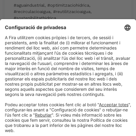
#aguaindustrial
,
#optimitzaciohidrica
,
#recirculacioaigua
,
#reutilitzacioaigua
,
#sostenibilitathidrica
15:30h - 17:30h
Industry Showcase
Dc 3
Inscripció a l'activitat durant l'acreditació a
Expoquimia
LLegir més
Informació general
Avís legal
Política de privacitat
Política de cookies