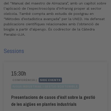
del “Manual del maestro de Almazara”, amb un capítol sobre
l’aplicació de l’espectroscòpia d’infraroig proper al sector
oleícola. També compta amb estudis de postgrau en
“Mètodes d’estadística avançada” per la UNED. Ha defensat
publicacions científiques relacionades amb l’obtenció de
biogàs a partir d’alperujo. És codirector de la Càtedra
Pieralisi-UJA.
Sessions
15:30h
CONFERÈNCIA |
SIDE EVENTS
AIGUA INDUSTRIAL I GESTIÓ SOSTENIBLE
Presentacions de casos d’èxit sobre la gestió
de les aigües en plantes industrials