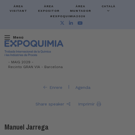
ÀREA
ÀREA
ÀREA
CATALÀ
VISITANT
EXPOSITOR
MUNTADOR
#EXPOQUIMIA2026
Menú
-
MAIG 2029 -
Recinto GRAN VIA
-
Barcelona
|
Enrere
Agenda
Share speaker
Imprimir
Manuel Jarrega