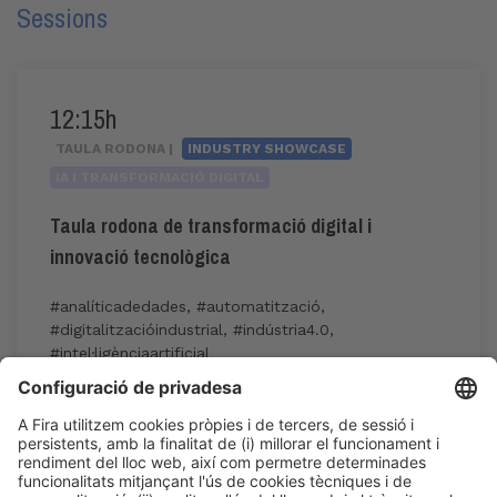
Sessions
12:15h
TAULA RODONA |
INDUSTRY SHOWCASE
IA I TRANSFORMACIÓ DIGITAL
Taula rodona de transformació digital i
innovació tecnològica
#analíticadedades
,
#automatització
,
#digitalitzacióindustrial
,
#indústria4.0
,
#intel·ligènciaartificial
12:15h - 13:15h
Industry Showcase
Dv 5
Inscripció a l'activitat durant l'acreditació a
Expoquimia