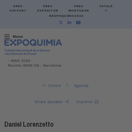
ÀREA
ÀREA
ÀREA
CATALÀ
VISITANT
EXPOSITOR
MUNTADOR
#EXPOQUIMIA2026
Menú
-
MAIG 2029 -
Recinto GRAN VIA
-
Barcelona
|
Enrere
Agenda
Share speaker
Imprimir
Daniel Lorenzetto