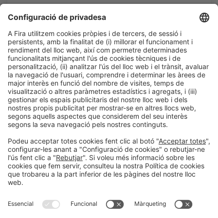
d’hidrogen del món
11:30h - 12:00h
Smart Chemistry
Dt 2
Accés públic
LLegir més
Informació general
Avís legal
Política de privacitat
Política de cookies