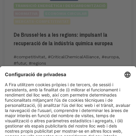
TRANSICIÓ ENERGÈTICA I DESCARBONITZACIÓ
NORMATIVA
ECONOMIA CIRCULAR
MERCATS-COMPETITIVITAT
De Brussel·les a les regions: impulsant la
recuperació de la indústria química europea
#competitivitat
,
#CriticalChemicalAlliance
,
#europa
,
#futur
,
#regions
12:30h - 13:30h
Dj 4
International Meeting Point
Accés públic
LLegir més