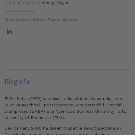
Stephan Satijn |
Limburg Region
Maastricht / Venlo, Països Baixos
Biografia
El Sr. Satijn (1972) va néixer a Maastricht. Va estudiar a la
Zuyd Hogeschool i posteriorment Administració i Direcció
d’Empreses (EMBA) a la Nyenrode Business University i a la
University of Rochester (EUA).
Des de l’any 2000 ha desenvolupat la seva trajectòria en
l’àmbit dels negocis internacionals, entre d’altres a