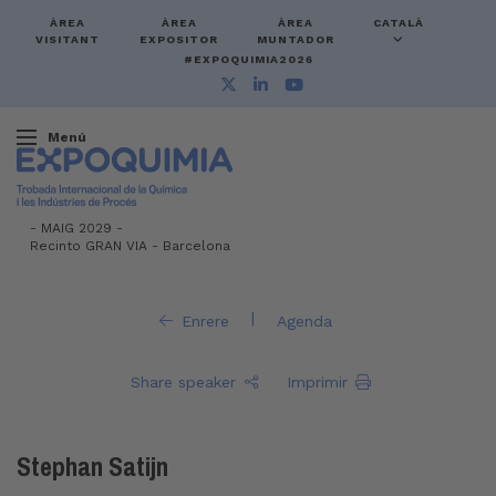
ÀREA
ÀREA
ÀREA
CATALÀ
VISITANT
EXPOSITOR
MUNTADOR
#EXPOQUIMIA2026
Menú
-
MAIG 2029 -
Recinto GRAN VIA
-
Barcelona
|
Enrere
Agenda
Share speaker
Imprimir
Stephan Satijn