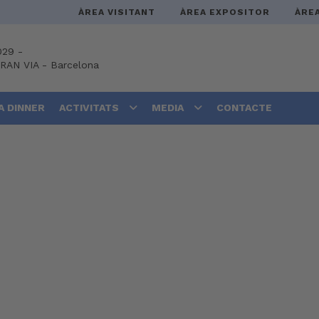
ÀREA VISITANT
ÀREA EXPOSITOR
ÀRE
029 -
GRAN VIA
-
Barcelona
A DINNER
ACTIVITATS
MEDIA
CONTACTE