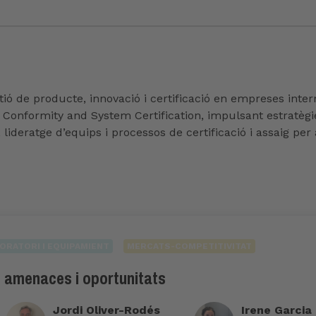
ió de producte, innovació i certificació en empreses inte
t Conformity and System Certification, impulsant estratèg
lideratge d’equips i processos de certificació i assaig per 
ORATORI I EQUIPAMIENT
MERCATS-COMPETITIVITAT
s, amenaces i oportunitats
Jordi Oliver-Rodés
Irene Garcia