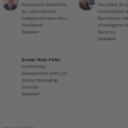
Asociación Española
Facultad de 
de Laboratorios
Universidad 
Independientes-AELI
Barcelona-UB
President
Vicedegana d
Speaker
Recerca
Speaker
Xavier Ruiz Peña
Conformity
Assessment APPLUS
Global Managing
Director
Speaker