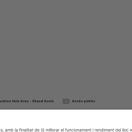
vation Hub Area - Stand Acció
Accés públic