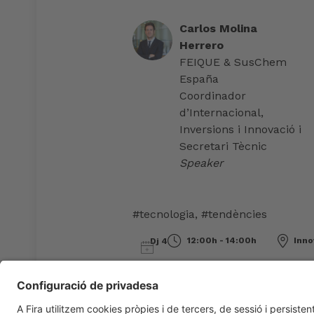
Carlos Molina
Herrero
FEIQUE & SusChem
España
Coordinador
d’Internacional,
Inversions i Innovació i
Secretari Tècnic
Speaker
#tecnologia
,
#tendències
12:00h - 14:00h
Inno
Dj 4