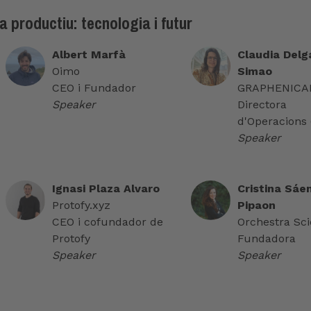
a productiu: tecnologia i futur
Albert Marfà
Claudia Delg
Oimo
Simao
CEO i Fundador
GRAPHENICAL
Speaker
Directora
d'Operacions
Speaker
Ignasi Plaza Alvaro
Cristina Sáe
Protofy.xyz
Pipaon
CEO i cofundador de
Orchestra Scie
Protofy
Fundadora
Speaker
Speaker