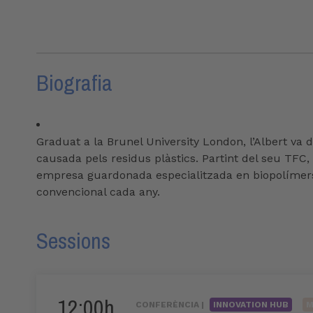
Biografia
Graduat a la Brunel University London, l’Albert va 
causada pels residus plàstics. Partint del seu TFC
empresa guardonada especialitzada en biopolímers,
convencional cada any.
Sessions
12:00h
CONFERÈNCIA |
INNOVATION HUB
M