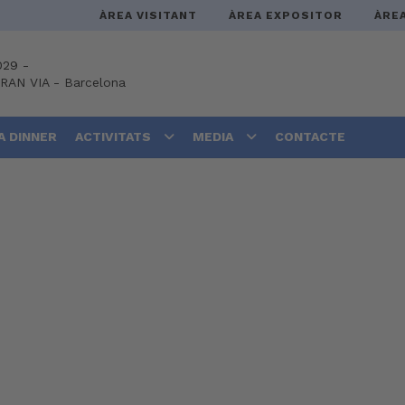
ÀREA VISITANT
ÀREA EXPOSITOR
ÀRE
029 -
GRAN VIA
-
Barcelona
A DINNER
ACTIVITATS
MEDIA
CONTACTE