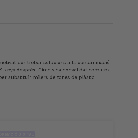
motivat per trobar solucions a la contaminació
é 9 anys després, Oimo s’ha consolidat com una
r substituir milers de tones de plàstic
FORMACIÓ DIGITAL