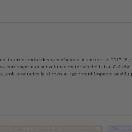
decidir emprendre després d’acabar la carrera el 2017-18, 
, va començar a desenvolupar materials del futur. Gaireb
 amb productes ja al mercat i generant impacte positiu pe
ATERIALS I INGREDIENTS PER AL PROCÉS PRODUCTIU
IA I TRANS