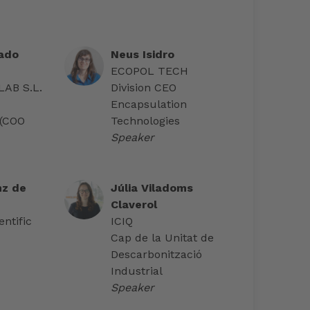
ado
Neus Isidro
ECOPOL TECH
AB S.L.
Division CEO
Encapsulation
 (COO
Technologies
Speaker
nz de
Júlia Viladoms
Claverol
ntific
ICIQ
Cap de la Unitat de
Descarbonització
Industrial
Speaker