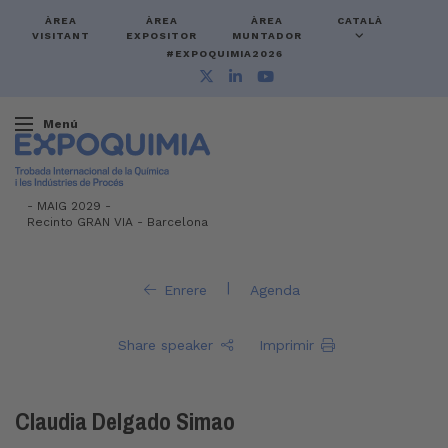
ÀREA
ÀREA
ÀREA
CATALÀ
VISITANT
EXPOSITOR
MUNTADOR
#EXPOQUIMIA2026
Menú
-
MAIG 2029 -
Recinto GRAN VIA
-
Barcelona
|
Enrere
Agenda
Share speaker
Imprimir
Claudia Delgado Simao