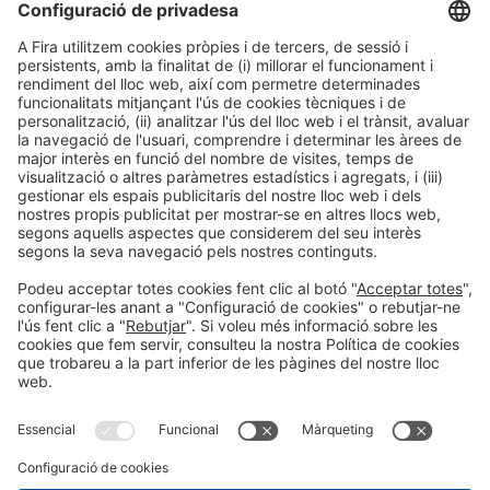
12:00h - 14:00h
Dj 4
Innovation Hub Area - Stand Acció
Accés públic
LLegir més
Informació general
Avís legal
Política de privacitat
Política de cookies
#EXPOQUIMIA2026