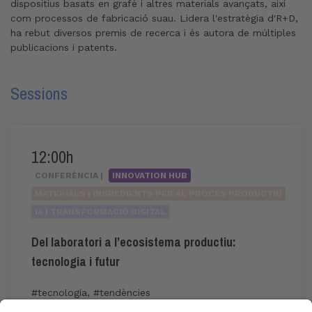
dispositius basats en grafè i altres materials avançats, així
com processos de fabricació suau. Lidera l'estratègia d'R+D,
ha rebut diversos premis de recerca i és autora de múltiples
publicacions i patents.
Sessions
12:00h
CONFERÈNCIA |
INNOVATION HUB
MATERIALS I INGREDIENTS PER AL PROCÉS PRODUCTIU
IA I TRANSFORMACIÓ DIGITAL
Del laboratori a l’ecosistema productiu:
tecnologia i futur
#tecnologia
,
#tendències