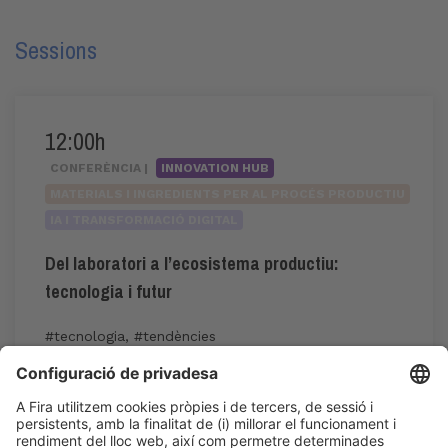
Sessions
12:00h
CONFERÈNCIA |
INNOVATION HUB
MATERIALS I INGREDIENTS PER AL PROCÉS PRODUCTIU
IA I TRANSFORMACIÓ DIGITAL
Del laboratori a l’ecosistema productiu:
tecnologia i futur
#tecnologia
,
#tendències
12:00h - 14:00h
Dj 4
Innovation Hub Area - Stand Acció
Accés públic