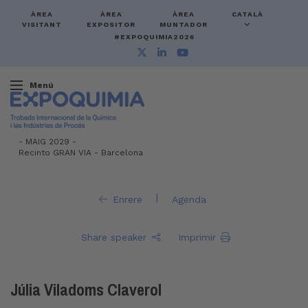
ÀREA
ÀREA
ÀREA
CATALÀ
VISITANT
EXPOSITOR
MUNTADOR
#EXPOQUIMIA2026
Menú
-
MAIG 2029 -
Recinto GRAN VIA
-
Barcelona
|
Enrere
Agenda
Share speaker
Imprimir
Júlia Viladoms Claverol