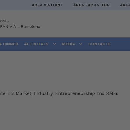
ÀREA VISITANT
ÀREA EXPOSITOR
ÀRE
029 -
GRAN VIA
-
Barcelona
A DINNER
ACTIVITATS
MEDIA
CONTACTE
ernal Market, Industry, Entrepreneurship and SMEs