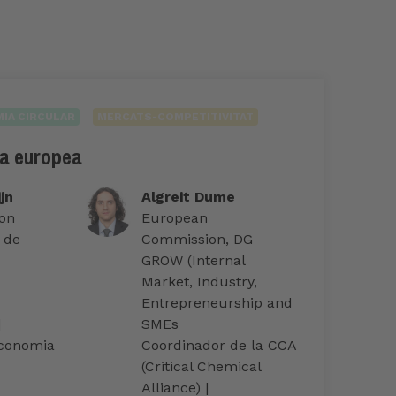
IA CIRCULAR
MERCATS-COMPETITIVITAT
ca europea
jn
Algreit Dume
on
European
 de
Commission, DG
GROW (Internal
Market, Industry,
Entrepreneurship and
|
SMEs
Economia
Coordinador de la CCA
(Critical Chemical
Alliance) |