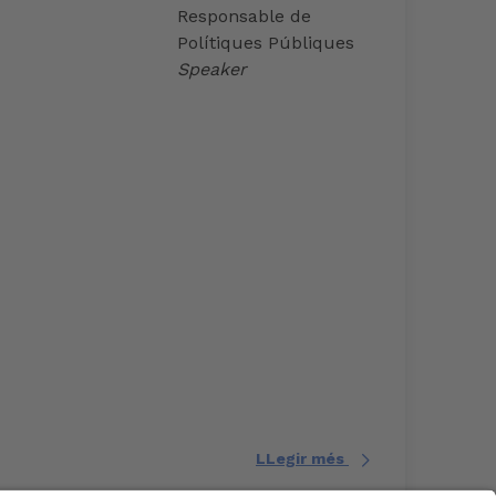
Responsable de
Polítiques Públiques
Speaker
LLegir més