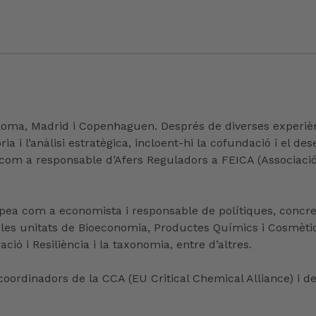
 Roma, Madrid i Copenhaguen. Després de diverses experiè
ia i l’anàlisi estratègica, incloent-hi la cofundació i el 
s com a responsable d’Afers Reguladors a FEICA (Associació
opea com a economista i responsable de polítiques, concr
 a les unitats de Bioeconomia, Productes Químics i Cosmèt
ó i Resiliència i la taxonomia, entre d’altres.
 coordinadors de la CCA (EU Critical Chemical Alliance) i d