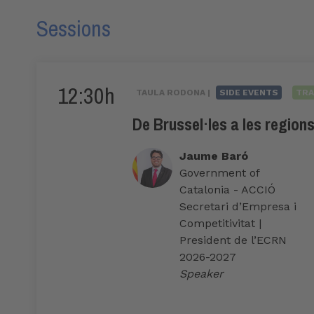
Sessions
12:30h
TAULA RODONA |
SIDE EVENTS
TRA
De Brussel·les a les region
Jaume Baró
Government of
Catalonia - ACCIÓ
Secretari d’Empresa i
Competitivitat |
President de l’ECRN
2026-2027
Speaker