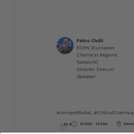
Folco Ciulli
ECRN (European
Chemical Regions
Network)
Director Executi
Speaker
#competitivitat
,
#CriticalChemica
12:30h - 13:30h
Inter
Dj 4