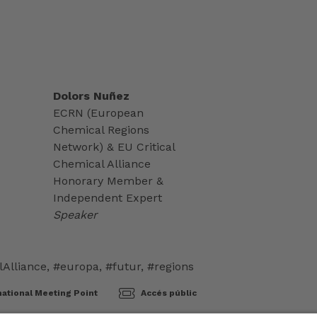
Dolors Nuñez
ECRN (European
Chemical Regions
Network) & EU Critical
Chemical Alliance
Honorary Member &
Independent Expert
Speaker
lAlliance
,
#europa
,
#futur
,
#regions
national Meeting Point
Accés públic