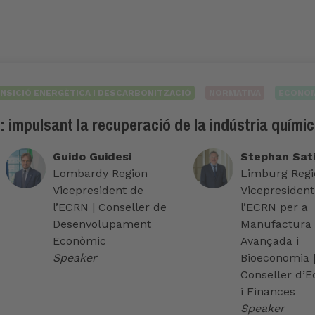
NSICIÓ ENERGÈTICA I DESCARBONITZACIÓ
NORMATIVA
ECONOM
s: impulsant la recuperació de la indústria quími
Guido Guidesi
Stephan Sati
Lombardy Region
Limburg Regi
Vicepresident de
Vicepresident
l’ECRN | Conseller de
l’ECRN per a
Desenvolupament
Manufactura
Econòmic
Avançada i
Speaker
Bioeconomia 
Conseller d’
i Finances
Speaker