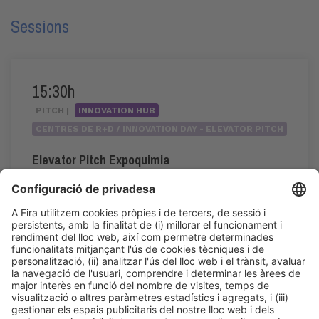
Sessions
15:30h
PITCH |
INNOVATION HUB
CENTRES DE R+D / INNOVATION DAY - ELEVATOR PITCH
Elevator Pitch Expoquimia
15:30h - 17:20h
Dc 3
Innovation Hub Area - Stand Acció
Accés públic
LLegir més