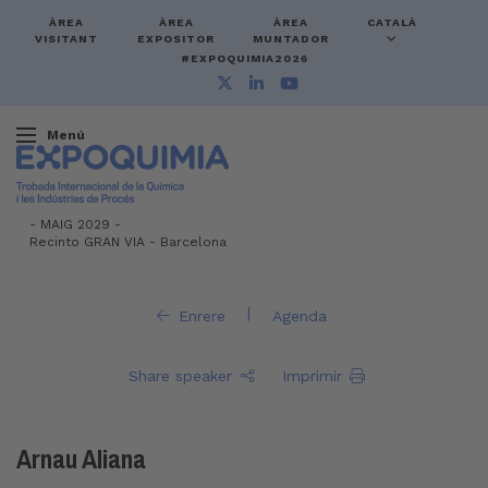
ÀREA
ÀREA
ÀREA
CATALÀ
VISITANT
EXPOSITOR
MUNTADOR
#EXPOQUIMIA2026
Menú
-
MAIG 2029 -
Recinto GRAN VIA
-
Barcelona
|
Enrere
Agenda
Share speaker
Imprimir
Arnau Aliana