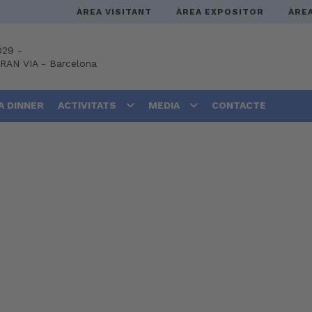
ÀREA VISITANT
ÀREA EXPOSITOR
ÀRE
029 -
GRAN VIA
-
Barcelona
A DINNER
ACTIVITATS
MEDIA
CONTACTE