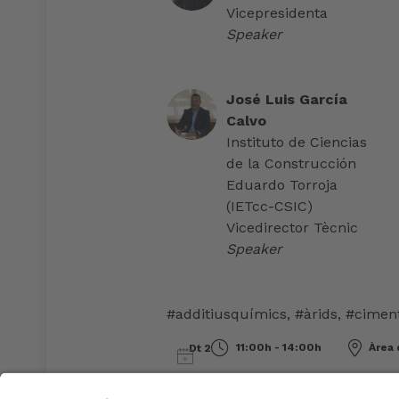
Vicepresidenta
Speaker
José Luis García
Calvo
Instituto de Ciencias
de la Construcción
Eduardo Torroja
(IETcc-CSIC)
Vicedirector Tècnic
Speaker
#additiusquímics
,
#àrids
,
#cimen
11:00h - 14:00h
Àrea 
Dt 2