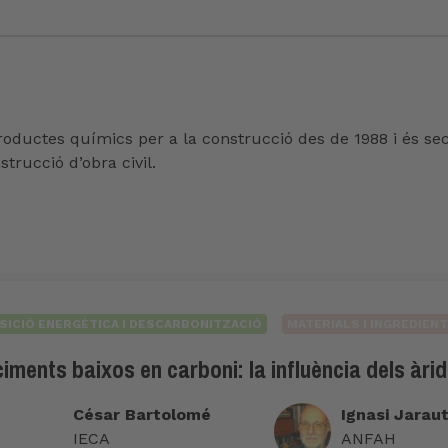
 productes químics per a la construcció des de 1988 i és s
trucció d’obra civil.
SICIÓ ENERGÈTICA I DESCARBONITZACIÓ
MATERIALS I INGREDIEN
ments baixos en carboni: la influència dels àri
César Bartolomé
Ignasi Jarau
IECA
ANFAH