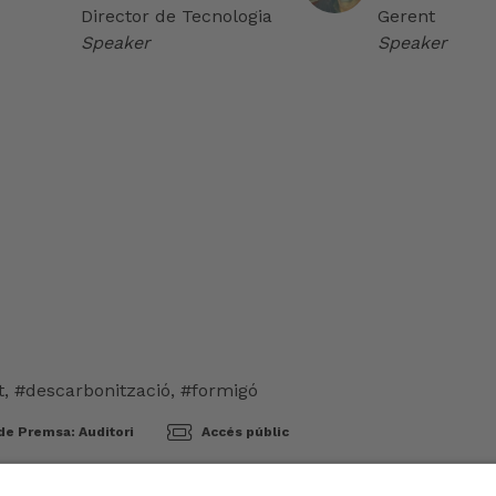
Director de Tecnologia
Gerent
Speaker
Speaker
t
,
#descarbonització
,
#formigó
de Premsa: Auditori
Accés públic