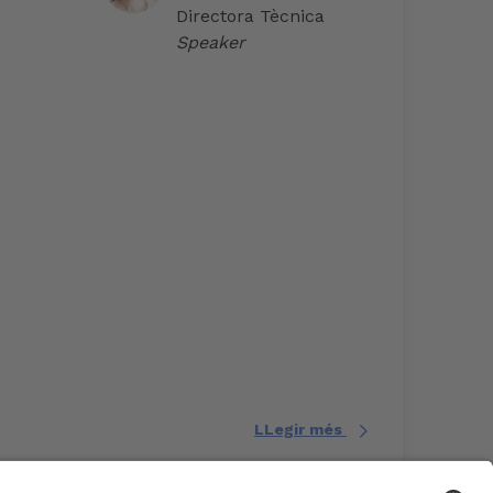
Directora Tècnica
Speaker
LLegir més