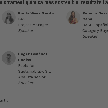
istrament química més sostenible: resultats i 
Paula Vives Serdà
Rebeca Desc
R4S
Canal
Project Manager
BASF Español
Speaker
Category Buye
Speaker
Roger Giménez
Pacios
Roots for
Sustainability, S.L
Analista sènior
Speaker
rtit