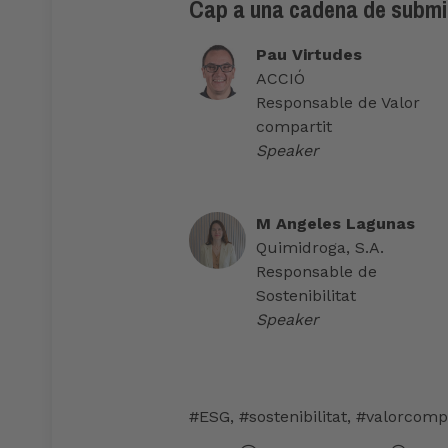
Cap a una cadena de submin
Pau Virtudes
ACCIÓ
Responsable de Valor
compartit
Speaker
M Angeles Lagunas
Quimidroga, S.A.
Responsable de
Sostenibilitat
Speaker
#ESG
,
#sostenibilitat
,
#valorcompa