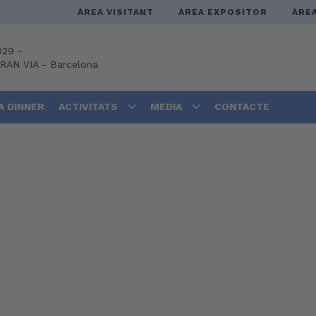
ÀREA VISITANT
ÀREA EXPOSITOR
ÀRE
029 -
GRAN VIA
-
Barcelona
A DINNER
ACTIVITATS
MEDIA
CONTACTE