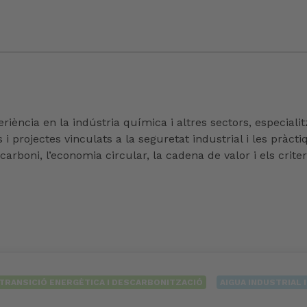
ència en la indústria química i altres sectors, especialit
ps i projectes vinculats a la seguretat industrial i les prà
rboni, l’economia circular, la cadena de valor i els criteri
TRANSICIÓ ENERGÈTICA I DESCARBONITZACIÓ
AIGUA INDUSTRIAL 