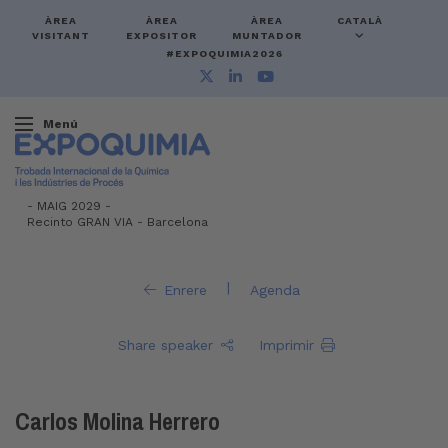
ÀREA
ÀREA
ÀREA
CATALÀ
VISITANT
EXPOSITOR
MUNTADOR
#EXPOQUIMIA2026
Menú
-
MAIG 2029 -
Recinto GRAN VIA
-
Barcelona
|
Enrere
Agenda
Share speaker
Imprimir
Carlos Molina Herrero