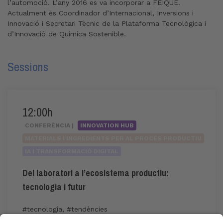
l’automoció. L’any 2016 es va incorporar a FEIQUE.
Actualment és Coordinador d’Internacional, Inversions i
Innovació i Secretari Tècnic de la Plataforma Tecnològica i
d’Innovació de Química Sostenible.
Sessions
12:00h
CONFERÈNCIA |
INNOVATION HUB
MATERIALS I INGREDIENTS PER AL PROCÉS PRODUCTIU
IA I TRANSFORMACIÓ DIGITAL
Del laboratori a l’ecosistema productiu:
tecnologia i futur
#tecnologia
,
#tendències