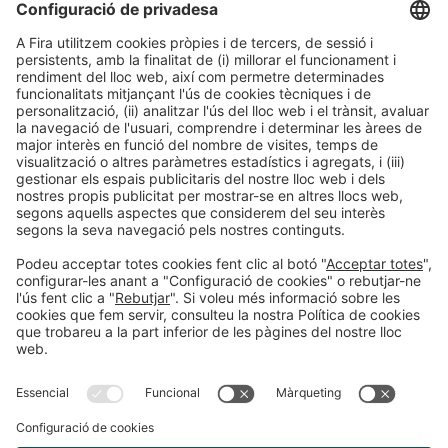
12:00h - 14:00h
Dj 4
Innovation Hub Area - Stand Acció
Accés públic
LLegir més
Informació general
Avís legal
Política de privacitat
Política de cookies
#EXPOQUIMIA2026