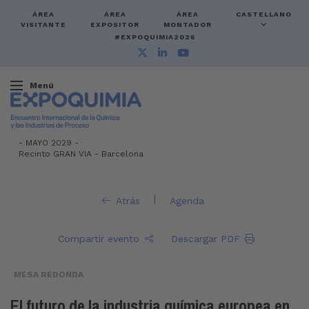
ÁREA
ÁREA
ÁREA
CASTELLANO
VISITANTE
EXPOSITOR
MONTADOR
#EXPOQUIMIA2026
Menú
-
MAYO 2029 -
Recinto GRAN VIA
-
Barcelona
|
Atrás
Agenda
Compartir evento
Descargar PDF
MESA REDONDA
El futuro de la industria química europea en