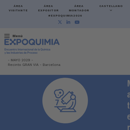
ÁREA
ÁREA
ÁREA
CASTELLANO
VISITANTE
EXPOSITOR
MONTADOR
#EXPOQUIMIA2026
Menú
-
MAYO 2029 -
Recinto GRAN VIA
-
Barcelona
t
r