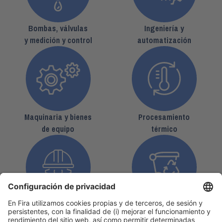
Bombas, válvulas
Ingeniería y
y medición y control
automatización
Maquinaria y bienes
Procesamiento
de equipo
térmico
Seguridad industrial
Tecnología ambiental
y laboral
y gestión de residuos