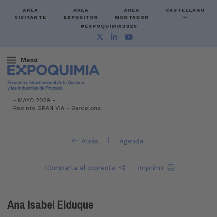
ÁREA
ÁREA
ÁREA
CASTELLANO
VISITANTE
EXPOSITOR
MONTADOR
#EXPOQUIMIA2026
Menú
-
MAYO 2029 -
Recinto GRAN VIA
-
Barcelona
|
Atrás
Agenda
Comparta el ponente
Imprimir
Ana Isabel Elduque