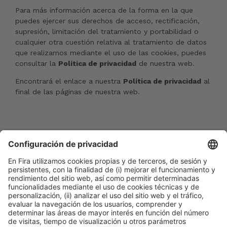
Para más información acerca de la forma en la que
puedes ejercer sus derechos de acceso, rectificación,
supresión, limitación del tratamiento y portabilidad o
cualquier otra cuestión relativa al tratamiento de datos
que realizamos mediante el uso de las cookies, puedes
consultar la
Política de privacidad
de nuestra web.
Encontrará el enlace a nuestra
Política de privacidad
al
final de las páginas de nuestra web.
ACTUALIZACIÓN POLÍTICA DE COOKIES
Esta Política de Cookies podrá ser modificada o
actualizada en cualquier momento. Por ello, te
recomendamos que la revises cada vez que accedas a
esta Web.
Actualizada por última vez:
22 de marzo de 2024