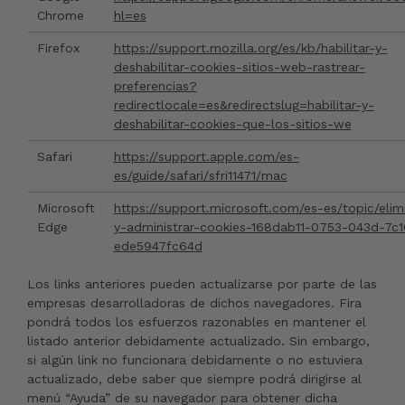
Chrome
hl=es
Firefox
https://support.mozilla.org/es/kb/habilitar-y-
deshabilitar-cookies-sitios-web-rastrear-
preferencias?
redirectlocale=es&redirectslug=habilitar-y-
deshabilitar-cookies-que-los-sitios-we
Safari
https://support.apple.com/es-
es/guide/safari/sfri11471/mac
Microsoft
https://support.microsoft.com/es-es/topic/elim
Edge
y-administrar-cookies-168dab11-0753-043d-7c1
ede5947fc64d
Los links anteriores pueden actualizarse por parte de las
empresas desarrolladoras de dichos navegadores. Fira
pondrá todos los esfuerzos razonables en mantener el
listado anterior debidamente actualizado. Sin embargo,
si algún link no funcionara debidamente o no estuviera
actualizado, debe saber que siempre podrá dirigirse al
menú “Ayuda” de su navegador para obtener dicha