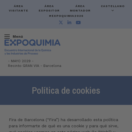
ÁREA
ÁREA
ÁREA
CASTELLANO
VISITANTE
EXPOSITOR
MONTADOR
#EXPOQUIMIA2026
Menú
-
MAYO 2029 -
Recinto GRAN VIA
-
Barcelona
Política de cookies
Fira de Barcelona (“Fira”) ha desarrollado esta política
para informarte de qué es una cookie y para qué sirve,