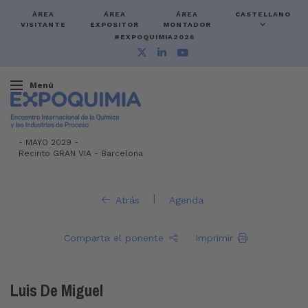
ÁREA
ÁREA
ÁREA
CASTELLANO
VISITANTE
EXPOSITOR
MONTADOR
#EXPOQUIMIA2026
Menú
-
MAYO 2029 -
Recinto GRAN VIA
-
Barcelona
|
Atrás
Agenda
Comparta el ponente
Imprimir
Luis De Miguel