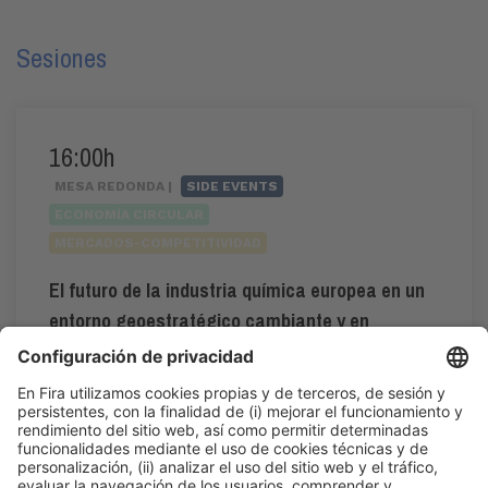
Sesiones
16:00h
MESA REDONDA |
SIDE EVENTS
ECONOMÍA CIRCULAR
MERCADOS-COMPETITIVIDAD
El futuro de la industria química europea en un
entorno geoestratégico cambiante y en
conflicto.
16:00h - 19:00h
CC1. ROOM 1.1
Jue 4
Acceso público