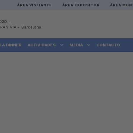
ÁREA VISITANTE
ÁREA EXPOSITOR
ÁREA MON
029 -
GRAN VIA
-
Barcelona
LA DINNER
ACTIVIDADES
MEDIA
CONTACTO