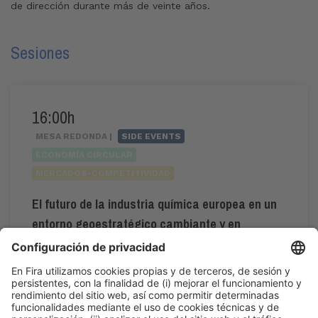
de dirección durante más de veinte años.
Sesiones
16:00h
MESA REDONDA |
SIDE EVENTS
ECONOMÍA CIRCULAR
MERCADOS-COMPETITIVIDAD
El futuro de la industria química europea en un
entorno geoestratégico cambiante y en
conflicto.
16:00h - 19:00h
CC1. ROOM 1.1
Jue 4
Acceso público