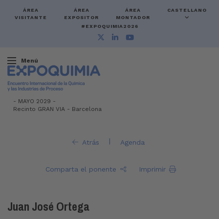
ÁREA
ÁREA
ÁREA
CASTELLANO
VISITANTE
EXPOSITOR
MONTADOR
#EXPOQUIMIA2026
Menú
-
MAYO 2029 -
Recinto GRAN VIA
-
Barcelona
|
Atrás
Agenda
Comparta el ponente
Imprimir
Juan José Ortega