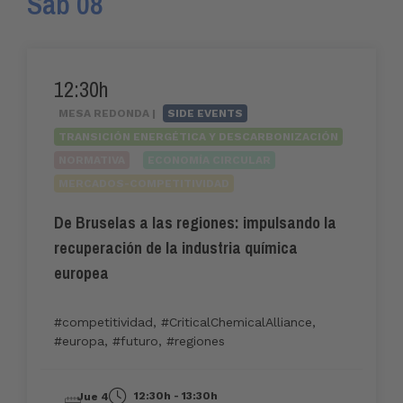
Sáb 08
12:30h
MESA REDONDA |
SIDE EVENTS
TRANSICIÓN ENERGÉTICA Y DESCARBONIZACIÓN
NORMATIVA
ECONOMÍA CIRCULAR
MERCADOS-COMPETITIVIDAD
De Bruselas a las regiones: impulsando la
recuperación de la industria química
europea
#competitividad
,
#CriticalChemicalAlliance
,
#europa
,
#futuro
,
#regiones
12:30h - 13:30h
Jue 4