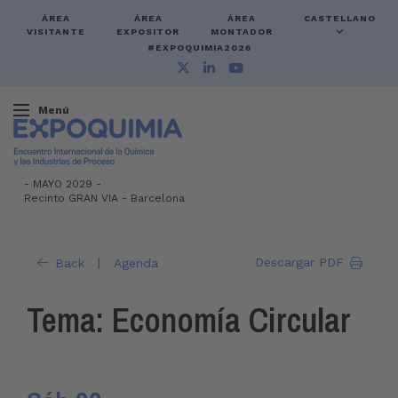
ÁREA
ÁREA
ÁREA
CASTELLANO
VISITANTE
EXPOSITOR
MONTADOR
#EXPOQUIMIA2026
Menú
-
MAYO 2029 -
Recinto GRAN VIA
-
Barcelona
|
Descargar PDF
Back
Agenda
Tema: Economía Circular