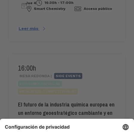
16:30h - 17:00h
Jue 4
Smart Chemistry
Acceso público
Leer más
16:00h
MESA REDONDA |
SIDE EVENTS
ECONOMÍA CIRCULAR
MERCADOS-COMPETITIVIDAD
El futuro de la industria química europea en
un entorno geoestratégico cambiante y en
conflicto.