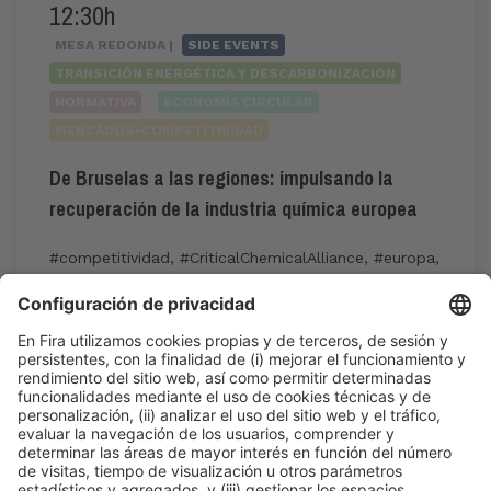
12:30h
MESA REDONDA |
SIDE EVENTS
TRANSICIÓN ENERGÉTICA Y DESCARBONIZACIÓN
NORMATIVA
ECONOMÍA CIRCULAR
MERCADOS-COMPETITIVIDAD
De Bruselas a las regiones: impulsando la
recuperación de la industria química europea
#competitividad
,
#CriticalChemicalAlliance
,
#europa
,
#futuro
,
#regiones
12:30h - 13:30h
Jue 4
International Meeting Point
Acceso público
Leer más