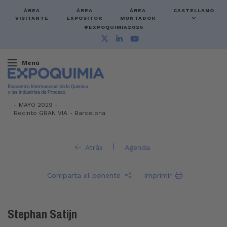
ÁREA
ÁREA
ÁREA
CASTELLANO
VISITANTE
EXPOSITOR
MONTADOR
#EXPOQUIMIA2026
Menú
-
MAYO 2029 -
Recinto GRAN VIA
-
Barcelona
|
Atrás
Agenda
Comparta el ponente
Imprimir
Stephan Satijn