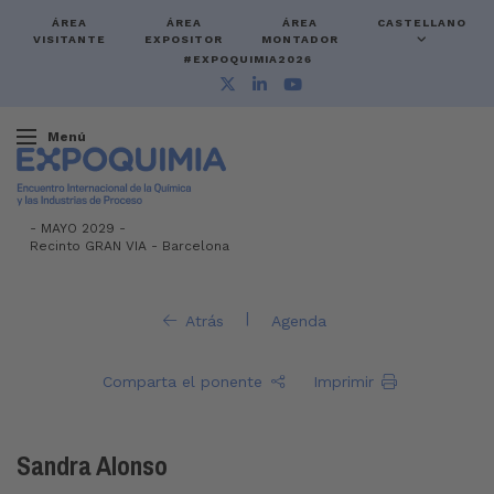
ÁREA
ÁREA
ÁREA
CASTELLANO
VISITANTE
EXPOSITOR
MONTADOR
#EXPOQUIMIA2026
Menú
-
MAYO 2029 -
Recinto GRAN VIA
-
Barcelona
|
Atrás
Agenda
Comparta el ponente
Imprimir
Sandra Alonso