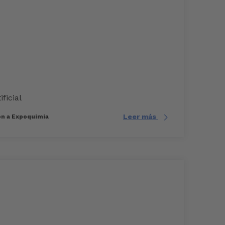
ificial
Leer más
ión a Expoquimia