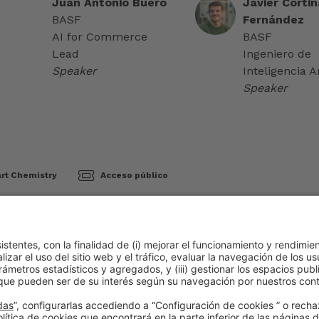
Juan Antonio Buero
Javier Cortin
BASF
Fernández
AI for Commerce
BASF
Lead
Ingeniero de
Speaker
Inteligencia Ar
Speaker
rt Chemistry
Acceso público