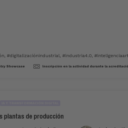
ón
,
#digitalizaciónindustrial
,
#industria4.0
,
#inteligenciaart
stry Showcase
Inscripción en la actividad durante la acreditac
IA Y TRANSFORMACIÓN DIGITAL
las plantas de producción