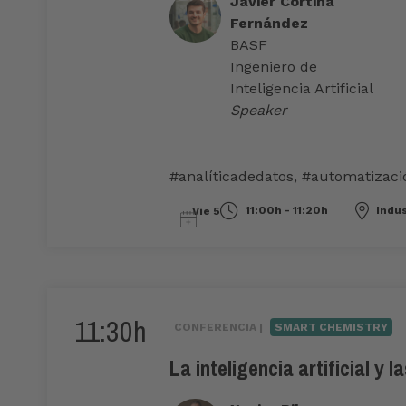
Javier Cortina
Fernández
BASF
Ingeniero de
Inteligencia Artificial
Speaker
#analíticadedatos
,
#automatizaci
11:00h - 11:20h
Indu
Vie 5
11:30h
CONFERENCIA |
SMART CHEMISTRY
La inteligencia artificial y 