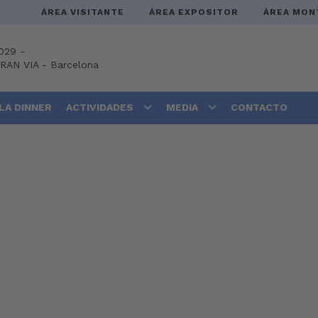
ÁREA VISITANTE
ÁREA EXPOSITOR
ÁREA MON
029 -
GRAN VIA
-
Barcelona
LA DINNER
ACTIVIDADES
MEDIA
CONTACTO