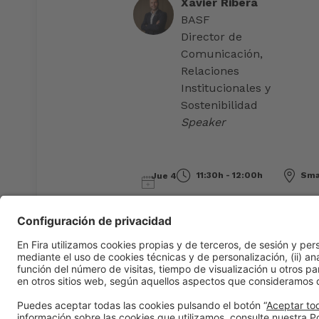
Xavier Ribera
BASF
Director de
Comunicación,
Relaciones
Institucionales y
Sostenibilidad
Speaker
11:30h - 12:00h
Sma
Jue 4