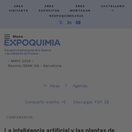
ÁREA
ÁREA
ÁREA
CASTELLANO
VISITANTE
EXPOSITOR
MONTADOR
#EXPOQUIMIA2026
Menú
-
MAYO 2029 -
Recinto GRAN VIA
-
Barcelona
|
Atrás
Agenda
Compartir evento
Descargar PDF
CONFERENCIA
La inteligencia artificial y las plantas de