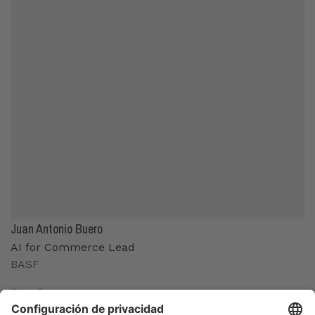
Juan Antonio Buero
AI for Commerce Lead
BASF
España