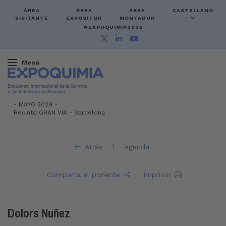
ÁREA
ÁREA
ÁREA
CASTELLANO
VISITANTE
EXPOSITOR
MONTADOR
#EXPOQUIMIA2026
Menú
-
MAYO 2029 -
Recinto GRAN VIA
-
Barcelona
|
Atrás
Agenda
Comparta el ponente
Imprimir
Dolors Nuñez