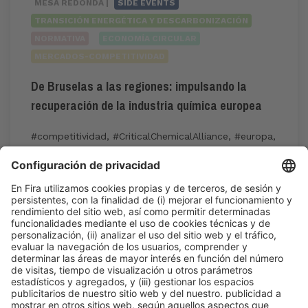
MESA REDONDA |
SIDE EVENTS
TRANSICIÓN ENERGÉTICA Y DESCARBONIZACIÓN
NORMATIVA
ECONOMÍA CIRCULAR
MERCADOS-COMPETITIVIDAD
De Bruselas a las regiones: impulsando la
recuperación de la industria química europea
#competitividad
,
#CriticalChemicalAlliance
,
#europa
,
#futuro
,
#regiones
12:30h - 13:30h
Jue 4
International Meeting Point
Acceso público
Leer más