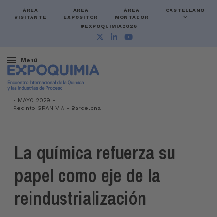
ÁREA
ÁREA
ÁREA
CASTELLANO
VISITANTE
EXPOSITOR
MONTADOR
#EXPOQUIMIA2026
Menú
-
MAYO 2029 -
Recinto GRAN VIA
-
Barcelona
La química refuerza su
papel como eje de la
reindustrialización