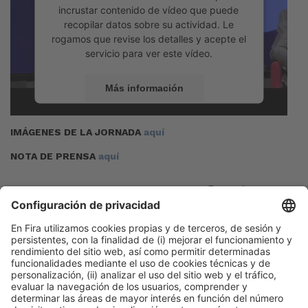
incrustar contenido de vídeo que puede
recopilar datos sobre su actividad. Le
rogamos que revise los detalles y acepte el
servicio para ver este vídeo.
Más información
Aceptar
IMÁGENES DE LA JORNADA
aquí
powered by
Usercentrics Consent
NOTA DE PRENSA
aquí
Management Platform
Publicación anterior
“En un entorno incierto, Expoquimia se vuelve
imprescindible para la industria farmacéutica”