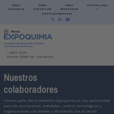
ÁREA
ÁREA
ÁREA
CASTELLANO
VISITANTE
EXPOSITOR
MONTADOR
#EXPOQUIMIA2026
Menú
-
MAYO 2029 -
Recinto GRAN VIA
-
Barcelona
Nuestros
colaboradores
Formar parte del ecosistema Expoquimia es una oportunidad
para las asociaciones, entidades, centros tecnológicos y
organizaciones con interés y vinculación con el sector