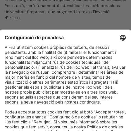
Per a això, serà fonamental intensificar les col·laboracions
Universitat-Empresa i que augmenti la taxa d’inversió
d’R+D+I. ​
Post Anterior
Entrevista al CEO i soci fundador de Gas N2
Següent Post
Parlem sobre el futur del sector del laboratorio
amb els líders del sector