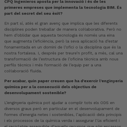
CPQ Ingenieros aposta per la innovació i és de les
primeres empreses que implementa la tecnologia BIM. És
part del secret del seu èxit?
En part sí, atès el gran avenç que implica que les diferents
disciplines poden treballar de manera col·laborativa. Però no
hem d’oblidar que aquesta tecnologia és només una eina
que augmenta l’eficiència, però la seva aplicació ha d’estar
fonamentada en un domini de l’ofici o la disciplina que és la
nostra fortalesa. I, després per treure’n profit, a més, cal una
transformació de l’estructura de l’oficina tècnica amb nous
perfils tècnics i més formació de l’equip per a una
col·laboració fluida.
Per acabar, quin paper creuen que ha d’exercir l’enginyeria
química per a la consecució dels objectius de
desenvolupament sostenible?
L’enginyeria química pot ajudar a complir tots els ODS en
diversos graus però en particular en el desenvolupament de
formes d’energia netes i sostenibles, l’aplicació dels principis
i els processos de la química verda i assegurar l’ús eficient i
el reciclatge assequible d’aquells recursos que són escassos.