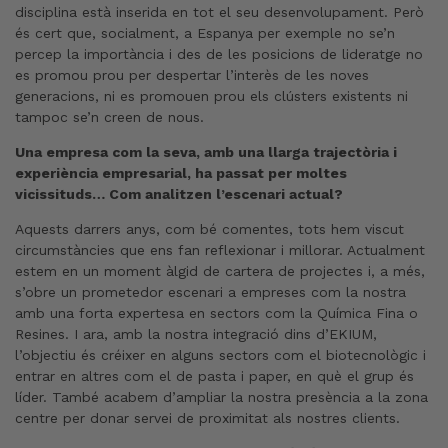
disciplina està inserida en tot el seu desenvolupament. Però
és cert que, socialment, a Espanya per exemple no se’n
percep la importància i des de les posicions de lideratge no
es promou prou per despertar l’interès de les noves
generacions, ni es promouen prou els clústers existents ni
tampoc se’n creen de nous.
Una empresa com la seva, amb una llarga trajectòria i
experiència empresarial, ha passat per moltes
vicissituds… Com analitzen l’escenari actual?
Aquests darrers anys, com bé comentes, tots hem viscut
circumstàncies que ens fan reflexionar i millorar. Actualment
estem en un moment àlgid de cartera de projectes i, a més,
s’obre un prometedor escenari a empreses com la nostra
amb una forta expertesa en sectors com la Química Fina o
Resines. I ara, amb la nostra integració dins d’EKIUM,
l’objectiu és créixer en alguns sectors com el biotecnològic i
entrar en altres com el de pasta i paper, en què el grup és
líder. També acabem d’ampliar la nostra presència a la zona
centre per donar servei de proximitat als nostres clients.