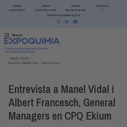
ÀREA
ÀREA
ÀREA
CATALÀ
VISITANT
EXPOSITOR
MUNTADOR
#EXPOQUIMIA2026
Menú
-
MAIG 2029 -
Recinto GRAN VIA
-
Barcelona
Entrevista a Manel Vidal i
Albert Francesch, General
Managers en CPQ Ekium