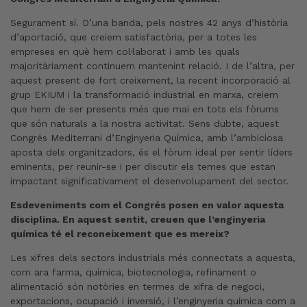
Segurament sí. D’una banda, pels nostres 42 anys d’història
d’aportació, que creiem satisfactòria, per a totes les
empreses en què hem col·laborat i amb les quals
majoritàriament continuem mantenint relació. I de l’altra, per
aquest present de fort creixement, la recent incorporació al
grup EKIUM i la transformació industrial en marxa, creiem
que hem de ser presents més que mai en tots els fòrums
que són naturals a la nostra activitat. Sens dubte, aquest
Congrés Mediterrani d’Enginyeria Química, amb l’ambiciosa
aposta dels organitzadors, és el fòrum ideal per sentir líders
eminents, per reunir-se i per discutir els temes que estan
impactant significativament el desenvolupament del sector.
Esdeveniments com el Congrés posen en valor aquesta
disciplina. En aquest sentit, creuen que l’enginyeria
química té el reconeixement que es mereix?
Les xifres dels sectors industrials més connectats a aquesta,
com ara farma, química, biotecnologia, refinament o
alimentació són notòries en termes de xifra de negoci,
exportacions, ocupació i inversió, i l’enginyeria química com a