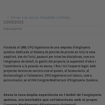
Tornar a la secció Actualitat i notícies
22/03/2023
Expoquimia
Fundada el 1980, CPQ Ingenieros és una empresa d’enginyeria
química dedicada al disseny de plantes de procés en tota la seva
amplitud, des de l’inici, passant per totes les disciplines, com ara
l’enginyeria de detall, la gestió del projecte, la supervisió d’obra i
l’assistència a la posada en marxa, i fins i tot l’aspecte legal. Amb
projectes tècnics en sectors com el químic, el farmacèutic, el
biotecnològic o l’alimentari, CPQ Ingenieros col·labora, com a
patrocinador, en el XVè Congrés Mediterrani d’Enginyeria Química.
Atesa la teva àmplia experiència en l’àmbit de l’enginyeria
química, era inevitable que col·laboréssiu amb el proper
Congrés Mediterrani d’Enginyeria Química?