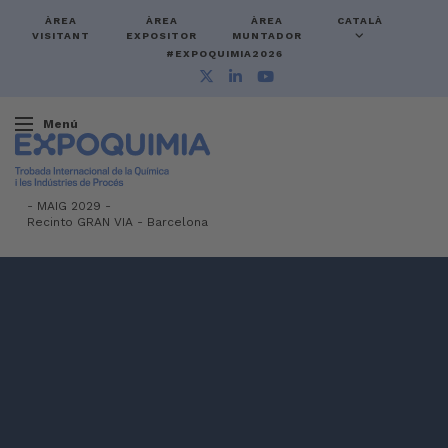
ÀREA
ÀREA
ÀREA
CATALÀ
VISITANT
EXPOSITOR
MUNTADOR
#EXPOQUIMIA2026
Menú
-
MAIG 2029 -
Recinto GRAN VIA
-
Barcelona