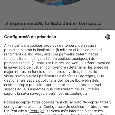
A Expoquimia26, la Gala Dinner tornarà a
reunir els principals empresaris i executius
de la indústria química, així com a
destacades personalitats de l’àmbit
institucional, social i econòmic.
Aquest esdeveniment exclusiu reunirà 700 persones i
permetrà a les empreses i entitats convidar els seus clients
i stakeholders més rellevants fomentant el networking al
més alt nivell. Previ al sopar, se celebrarà una trobada
privada amb
la participació dels principals directius de
les empreses i entitats del sector químic espanyol.
Consolidat com un prestigiós acte de relacions públiques, i
després de l’èxit de
l’edició de 2023
, la Gala Dinner serà
novament una oportunitat única per destacar la
importància d’una indústria clau que abasteix el 98% dels
sectors productius i exerceix un paper crucial en el