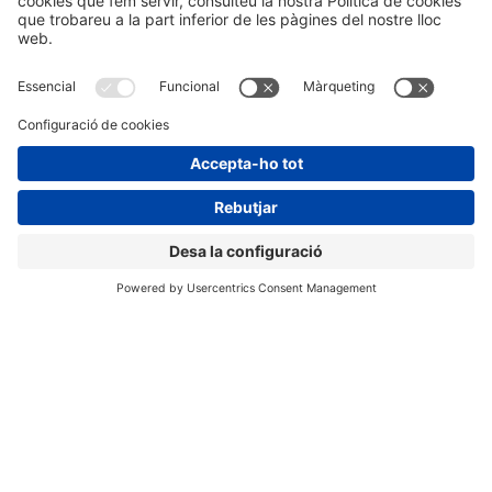
desenvolupament sostenible.
VÍDEO RESUM 2023
Una ubicació privilegiada en un
espai únic i singular
El
Museu Nacional d'Art de Catalunya (MNAC)
està
ubicat al Palau Nacional de Montjuïc, construït per a
l'Exposició Internacional de 1929. Acull la millor
col·lecció de pintura mural romànica del món, a més
d'obres dels artistes més representatius del
modernisme català, art gòtic o grans pintors
europeus del renaixement i barroc.
La
Sala Oval del MNAC
és un dels espais més
icònics de la institució. Les seves dimensions la
converteixen en
un espai peculiar i emblemàtic
,
sent una de les sales més demandades per acollir
grans esdeveniments socials.