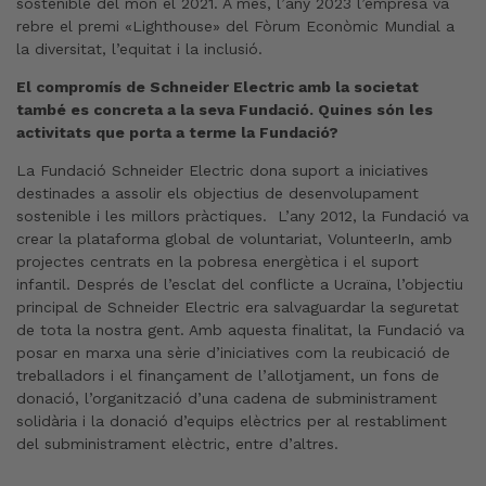
sostenible del món el 2021. A més, l’any 2023 l’empresa va
rebre el premi «Lighthouse» del Fòrum Econòmic Mundial a
la diversitat, l’equitat i la inclusió.
El compromís de Schneider Electric amb la societat
també es concreta a la seva Fundació. Quines són les
activitats que porta a terme la Fundació?
La Fundació Schneider Electric dona suport a iniciatives
destinades a assolir els objectius de desenvolupament
sostenible i les millors pràctiques. L’any 2012, la Fundació va
crear la plataforma global de voluntariat, VolunteerIn, amb
projectes centrats en la pobresa energètica i el suport
infantil. Després de l’esclat del conflicte a Ucraïna, l’objectiu
principal de Schneider Electric era salvaguardar la seguretat
de tota la nostra gent. Amb aquesta finalitat, la Fundació va
posar en marxa una sèrie d’iniciatives com la reubicació de
treballadors i el finançament de l’allotjament, un fons de
donació, l’organització d’una cadena de subministrament
solidària i la donació d’equips elèctrics per al restabliment
del subministrament elèctric, entre d’altres.