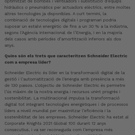
optimitzat de bombes i ventiladors i substitució d’equips
hidràulics o pneumàtics per actuadors elèctrics, entre moltes
altres tecnologies ja disponibles. A curt termini, la
combinació de tecnologies digitals i programari podria
suposar un estalvi energètic de fins a un 30 % a la indústria,
segons l’Agència Internacional de l’Energia, i en la majoria
dels casos amb períodes d’amortització inferiors als dos
anys.
Quins són els trets que caracteritzen Schneider Electric
com a empresa líder?
Schneider Electric és líder en la transformació digital de la
gestió i l’automatització de l’energia amb presència a més
de 130 països. L’objectiu de Schneider Electric és permetre
l’ús màxim de la nostra energia i recursos unint progrés i
sostenibilitat. La multinacional impulsa la transformació
digital tot integrant tecnologies energètiques i de processos
líders a nivell mundial per maximitzar l’eficiència i la
sostenibilitat de les empreses. Schneider Electric ha estat al
Corporate Knights 2021 Global 100 durant 12 anys
consecutius, i va ser reconeguda com l’empresa més