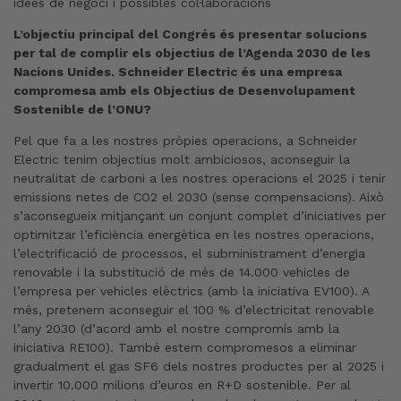
idees de negoci i possibles col·laboracions
L’objectiu principal del Congrés és presentar solucions
per tal de complir els objectius de l’Agenda 2030 de les
Nacions Unides. Schneider Electric és una empresa
compromesa amb els Objectius de Desenvolupament
Sostenible de l’ONU?
Pel que fa a les nostres pròpies operacions, a Schneider
Electric tenim objectius molt ambiciosos, aconseguir la
neutralitat de carboni a les nostres operacions el 2025 i tenir
emissions netes de CO2 el 2030 (sense compensacions). Això
s’aconsegueix mitjançant un conjunt complet d’iniciatives per
optimitzar l’eficiència energètica en les nostres operacions,
l’electrificació de processos, el subministrament d’energia
renovable i la substitució de més de 14.000 vehicles de
l’empresa per vehicles elèctrics (amb la iniciativa EV100). A
més, pretenem aconseguir el 100 % d’electricitat renovable
l’any 2030 (d’acord amb el nostre compromís amb la
iniciativa RE100). També estem compromesos a eliminar
gradualment el gas SF6 dels nostres productes per al 2025 i
invertir 10.000 milions d’euros en R+D sostenible. Per al