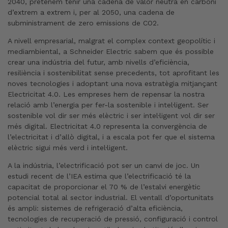
2040, pretenem tenir una cadena de valor neutra en carboni
d’extrem a extrem i, per al 2050, una cadena de
subministrament de zero emissions de CO2.
A nivell empresarial, malgrat el complex context geopolític i
mediambiental, a Schneider Electric sabem que és possible
crear una indústria del futur, amb nivells d’eficiència,
resiliència i sostenibilitat sense precedents, tot aprofitant les
noves tecnologies i adoptant una nova estratègia mitjançant
Electricitat 4.0. Les empreses hem de repensar la nostra
relació amb l’energia per fer-la sostenible i intel·ligent. Ser
sostenible vol dir ser més elèctric i ser intel·ligent vol dir ser
més digital. Electricitat 4.0 representa la convergència de
l’electricitat i d’allò digital, i a escala pot fer que el sistema
elèctric sigui més verd i intel·ligent.
A la indústria, l’electrificació pot ser un canvi de joc. Un
estudi recent de l’IEA estima que l’electrificació té la
capacitat de proporcionar el 70 % de l’estalvi energètic
potencial total al sector industrial. El ventall d’oportunitats
és ampli: sistemes de refrigeració d’alta eficiència,
tecnologies de recuperació de pressió, configuració i control