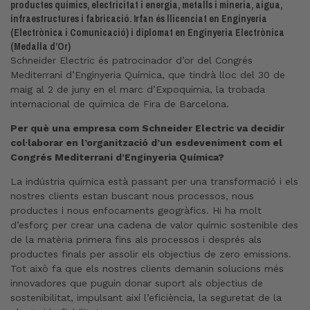
productes químics, electricitat i energia, metalls i mineria, aigua,
infraestructures i fabricació. Irfan és llicenciat en Enginyeria
(Electrònica i Comunicació) i diplomat en Enginyeria Electrònica
(Medalla d’Or)
Schneider Electric és patrocinador d’or del Congrés
Mediterrani d’Enginyeria Química, que tindrà lloc del 30 de
maig al 2 de juny en el marc d’Expoquimia, la trobada
internacional de química de Fira de Barcelona.
Per què una empresa com Schneider Electric va decidir
col·laborar en l’organització d’un esdeveniment com el
Congrés Mediterrani d’Enginyeria Química?
La indústria química està passant per una transformació i els
nostres clients estan buscant nous processos, nous
productes i nous enfocaments geogràfics. Hi ha molt
d’esforç per crear una cadena de valor químic sostenible des
de la matèria primera fins als processos i després als
productes finals per assolir els objectius de zero emissions.
Tot això fa que els nostres clients demanin solucions més
innovadores que puguin donar suport als objectius de
sostenibilitat, impulsant així l’eficiència, la seguretat de la