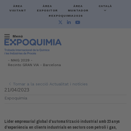
ÀREA
ÀREA
ÀREA
CATALÀ
VISITANT
EXPOSITOR
MUNTADOR
#EXPOQUIMIA2026
Menú
-
MAIG 2029 -
Recinto GRAN VIA
-
Barcelona
Tornar a la secció Actualitat i notícies
21/04/2023
Expoquimia
Líder empresarial global d’automatització industrial amb 23 anys
d’experiència en clients industrials en sectors com petroli i gas,