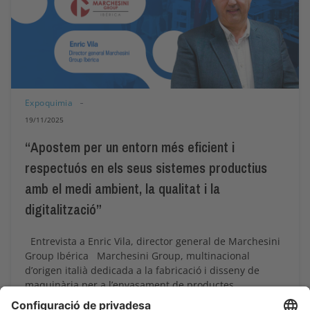
Expoquimia
19/11/2025
“Apostem per un entorn més eficient i
respectuós en els seus sistemes productius
amb el medi ambient, la qualitat i la
digitalització”
Entrevista a Enric Vila, director general de Marchesini
Group Ibérica Marchesini Group, multinacional
d’origen italià dedicada a la fabricació i disseny de
maquinària per a l’envasament de productes
farmacèutics i cosmètics, opera a Espanya des de 1975,