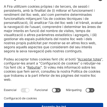
amb seu a Barcelona. Actualment, el grup és líder en el
sector de l’empaquetat en diversos països, oferint
solucions personalitzades que inclouen màquines
d’envasament, línies completes…
SEGUIR LLEGINT
1
2
3
4
Informació general
Avís legal
Política de privacitat
Política de cookies
#EXPOQUIMIA2026