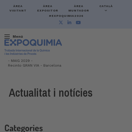
ÀREA
ÀREA
ÀREA
CATALÀ
VISITANT
EXPOSITOR
MUNTADOR
#EXPOQUIMIA2026
Menú
-
MAIG 2029 -
Recinto GRAN VIA
-
Barcelona
Actualitat i notícies
Categories